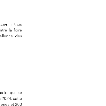
ueillir trois
tre la foire
cellence des
sels
, qui se
n 2024, cette
leries et 200