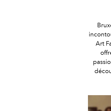
Brux
inconto
Art F
offr
passio
décou