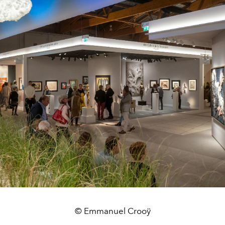
© Emmanuel Crooÿ