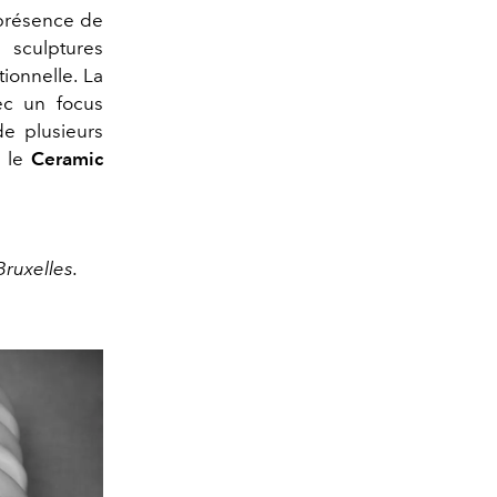
 présence de
s sculptures
ionnelle. La
vec un focus
de plusieurs
r le
Ceramic
Bruxelles.