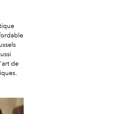
tique
fordable
ussels
aussi
'art de
iques.