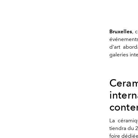
Bruxelles
, 
événements 
d'art abord
galeries int
Ceram
inter
conte
La céramiq
tiendra du 2
foire dédiée