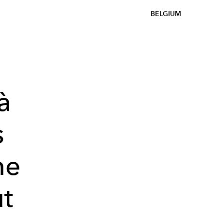
BELGIUM
à
s
ne
t