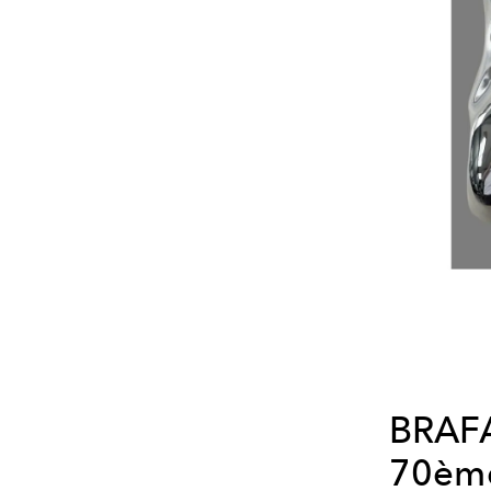
BRAFA 
70ème