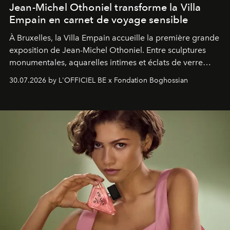
Jean-Michel Othoniel transforme la Villa
Empain en carnet de voyage sensible
À Bruxelles, la Villa Empain accueille la première grande
exposition de Jean-Michel Othoniel. Entre sculptures
monumentales, aquarelles intimes et éclats de verre
soufflé, l’artiste français compose un itinéraire
30.07.2026 by L'OFFICIEL BE x Fondation Boghossian
émotionnel où chaque œuvre devient le souvenir
lumineux d’un voyage, d’une rencontre ou d’un
émerveillement.