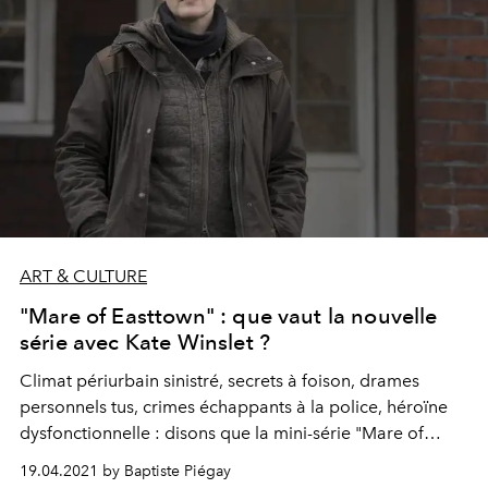
ART & CULTURE
"Mare of Easttown" : que vaut la nouvelle
série avec Kate Winslet ?
Climat périurbain sinistré, secrets à foison, drames
personnels tus, crimes échappants à la police, héroïne
dysfonctionnelle : disons que la mini-série "Mare of
Easttown" cochait toutes les cases du polar sans
19.04.2021 by Baptiste Piégay
personnalité. Et pourtant, elle nous a hypnotisé.