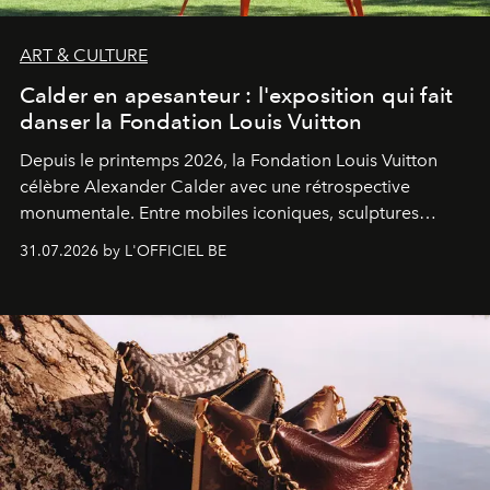
ART & CULTURE
Calder en apesanteur : l'exposition qui fait
danser la Fondation Louis Vuitton
Depuis le printemps 2026, la Fondation Louis Vuitton
célèbre Alexander Calder avec une rétrospective
monumentale. Entre mobiles iconiques, sculptures
monumentales et poésie du mouvement, l'artiste
31.07.2026 by L'OFFICIEL BE
américain investit les espaces imaginés par Frank Gehry
dans une exposition qui redonne toute sa légèreté à la
sculpture.