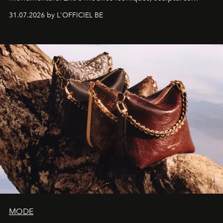
monumentales et poésie du mouvement, l'artiste
31.07.2026 by L'OFFICIEL BE
américain investit les espaces imaginés par Frank Gehry
dans une exposition qui redonne toute sa légèreté à la
sculpture.
MODE