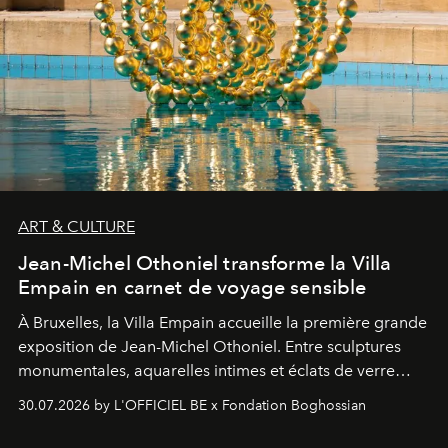
ART & CULTURE
Jean-Michel Othoniel transforme la Villa
Empain en carnet de voyage sensible
À Bruxelles, la Villa Empain accueille la première grande
exposition de Jean-Michel Othoniel. Entre sculptures
monumentales, aquarelles intimes et éclats de verre
soufflé, l’artiste français compose un itinéraire
30.07.2026 by L'OFFICIEL BE x Fondation Boghossian
émotionnel où chaque œuvre devient le souvenir
lumineux d’un voyage, d’une rencontre ou d’un