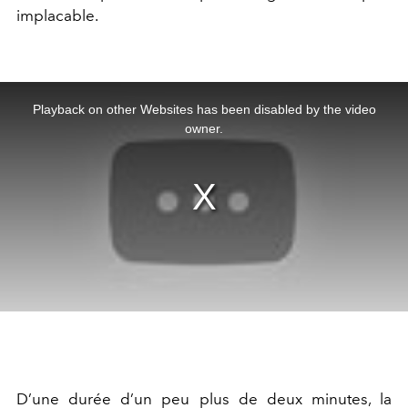
implacable.
This
is
a
Playback on other Websites has been disabled by the video
modal
window.
owner.
D’une durée d’un peu plus de deux minutes, la