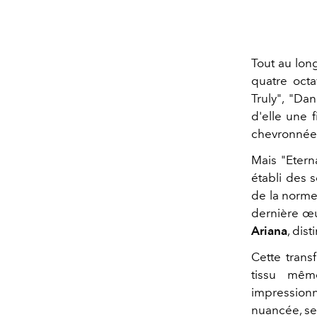
Tout au lon
quatre oct
Truly", "Da
d'elle une 
chevronnée 
Mais "Etern
établi des s
de la norme
dernière œ
Ariana
, dis
Cette trans
tissu mêm
impression
nuancée, se