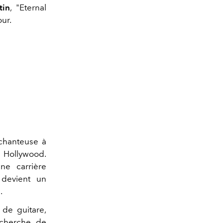
tin
, "Eternal
our.
 chanteuse à
à Hollywood.
ne carrière
 devient un
.
 de guitare,
echerche de