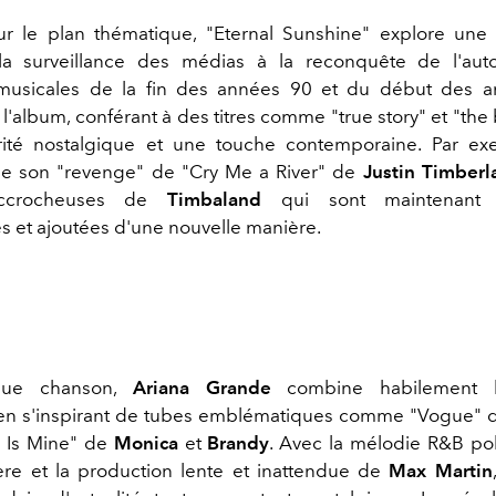
sur le plan thématique, "Eternal Sunshine" explore un
 la surveillance des médias à la reconquête de l'aut
 musicales de la fin des années 90 et du début des 
'album, conférant à des titres comme "true story" et "the
arité nostalgique et une touche contemporaine. Par ex
le son "revenge" de "Cry Me a River" de
Justin Timberl
accrocheuses de
Timbaland
qui sont maintenant r
 et ajoutées d'une nouvelle manière.
que chanson,
Ariana Grande
combine habilement h
, en s'inspirant de tubes emblématiques comme "Vogue"
y Is Mine" de
Monica
et
Brandy
. Avec la mélodie R&B po
ère et la production lente et inattendue de
Max Martin