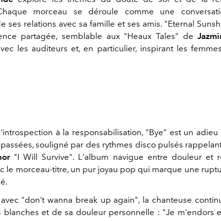
. Chaque morceau se déroule comme une conversatio
de ses relations avec sa famille et ses amis. "Eternal Suns
ence partagée, semblable aux "Heaux Tales" de
Jazmi
vec les auditeurs et, en particulier, inspirant les fem
'introspection à la responsabilisation, "Bye" est un adie
passées, souligné par des rythmes disco pulsés rappelan
nor
"I Will Survive". L'album navigue entre douleur et ré
c le morceau-titre, un pur joyau pop qui marque une ruptur
é.
 avec "don't wanna break up again", la chanteuse contin
s blanches et de sa douleur personnelle : "Je m'endors e