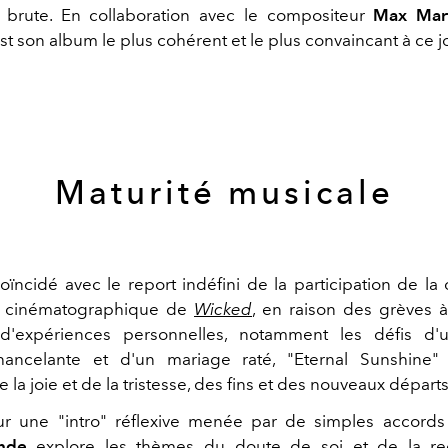
é brute. En collaboration avec le compositeur
Max Mar
t son album le plus cohérent et le plus convaincant à ce j
Maturité musicale
oïncidé avec le report indéfini de la participation de la
on cinématographique de
Wicked
, en raison des grèves 
t d'expériences personnelles, notamment les défis d'u
chancelante et d'un mariage raté, "Eternal Sunshine"
 la joie et de la tristesse, des fins et des nouveaux départs
ur une "intro" réflexive menée par de simples accords
nde
explore les thèmes du doute de soi et de la r