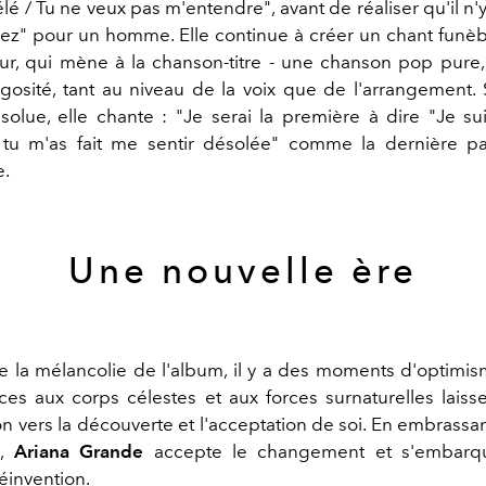
élé / Tu ne veux pas m'entendre", avant de réaliser qu'il n'
ez" pour un homme. Elle continue à créer un chant funè
r, qui mène à la chanson-titre - une chanson pop pure
ugosité, tant au niveau de la voix que de l'arrangement.
bsolue, elle chante : "Je serai la première à dire "Je su
 tu m'as fait me sentir désolée" comme la dernière pa
e.
Une nouvelle ère
e la mélancolie de l'album, il y a des moments d'optimis
ces aux corps célestes et aux forces surnaturelles laisse
n vers la découverte et l'acceptation de soi. En embrassa
e,
Ariana Grande
accepte le changement et s'embarq
éinvention.