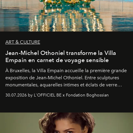
ART & CULTURE
Jean-Michel Othoniel transforme la Villa
Empain en carnet de voyage sensible
À Bruxelles, la Villa Empain accueille la première grande
exposition de Jean-Michel Othoniel. Entre sculptures
monumentales, aquarelles intimes et éclats de verre
soufflé, l’artiste français compose un itinéraire
30.07.2026 by L'OFFICIEL BE x Fondation Boghossian
émotionnel où chaque œuvre devient le souvenir
lumineux d’un voyage, d’une rencontre ou d’un
émerveillement.