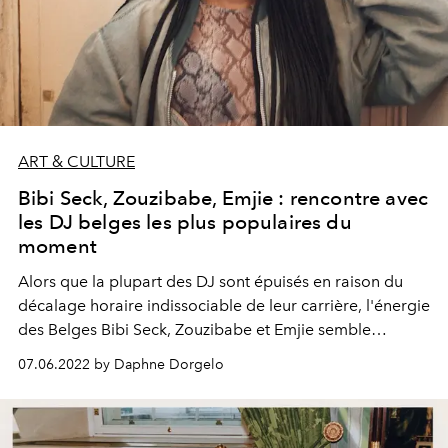
ART & CULTURE
Bibi Seck, Zouzibabe, Emjie : rencontre avec
les DJ belges les plus populaires du
moment
Alors que la plupart des DJ sont épuisés en raison du
décalage horaire indissociable de leur carrière, l'énergie
des Belges Bibi Seck, Zouzibabe et Emjie semble
inépuisable. Non contentes de figurer parmi les DJ les
07.06.2022 by Daphne Dorgelo
plus populaires du moment, elles produisent, chantent
et sont à l’initiative d’une incroyable plateforme
féministe. Cet été, elles se produiront toutes les trois au