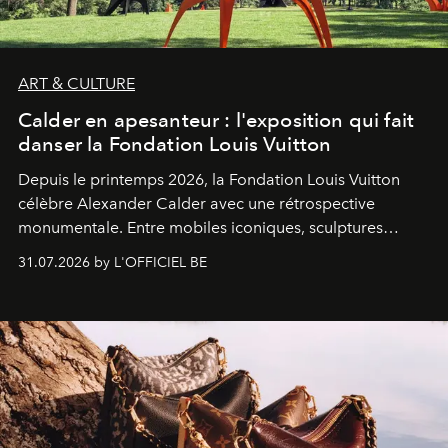
ART & CULTURE
Calder en apesanteur : l'exposition qui fait
danser la Fondation Louis Vuitton
Depuis le printemps 2026, la Fondation Louis Vuitton
célèbre Alexander Calder avec une rétrospective
monumentale. Entre mobiles iconiques, sculptures
monumentales et poésie du mouvement, l'artiste
31.07.2026 by L'OFFICIEL BE
américain investit les espaces imaginés par Frank Gehry
dans une exposition qui redonne toute sa légèreté à la
sculpture.