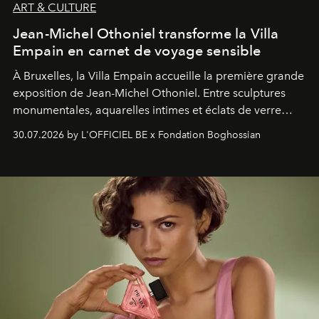
ART & CULTURE
Jean-Michel Othoniel transforme la Villa
Empain en carnet de voyage sensible
À Bruxelles, la Villa Empain accueille la première grande
exposition de Jean-Michel Othoniel. Entre sculptures
monumentales, aquarelles intimes et éclats de verre
soufflé, l’artiste français compose un itinéraire
30.07.2026 by L'OFFICIEL BE x Fondation Boghossian
émotionnel où chaque œuvre devient le souvenir
lumineux d’un voyage, d’une rencontre ou d’un
émerveillement.