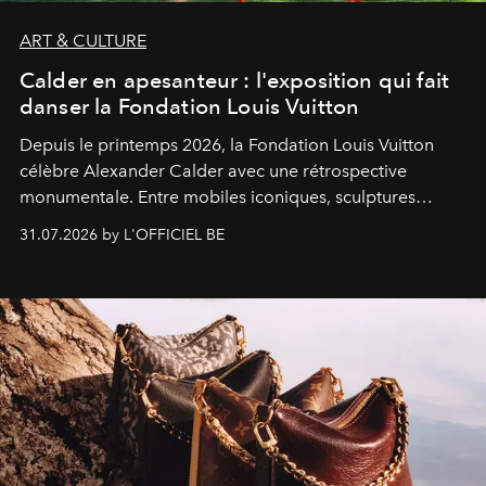
ART & CULTURE
Calder en apesanteur : l'exposition qui fait
danser la Fondation Louis Vuitton
Depuis le printemps 2026, la Fondation Louis Vuitton
célèbre Alexander Calder avec une rétrospective
monumentale. Entre mobiles iconiques, sculptures
monumentales et poésie du mouvement, l'artiste
31.07.2026 by L'OFFICIEL BE
américain investit les espaces imaginés par Frank Gehry
dans une exposition qui redonne toute sa légèreté à la
sculpture.