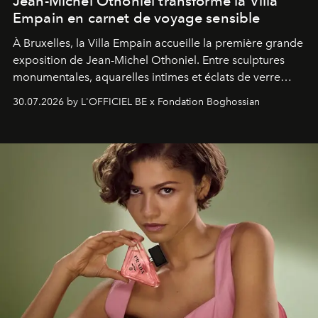
Jean-Michel Othoniel transforme la Villa
Empain en carnet de voyage sensible
À Bruxelles, la Villa Empain accueille la première grande
exposition de Jean-Michel Othoniel. Entre sculptures
monumentales, aquarelles intimes et éclats de verre
soufflé, l’artiste français compose un itinéraire
30.07.2026 by L'OFFICIEL BE x Fondation Boghossian
émotionnel où chaque œuvre devient le souvenir
lumineux d’un voyage, d’une rencontre ou d’un
émerveillement.