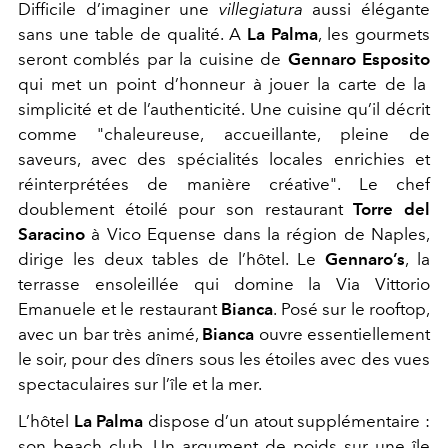
Difficile d’imaginer une
ville
giatura
aussi élégante
sans une table de qualité. A
La Palma
, les gourmets
seront comblés par la cuisine de
Gennaro Esposito
qui met un point d’honneur à jouer la carte de la
simplicité et de l’authenticité. Une cuisine qu’il décrit
comme "chaleureuse, accueillante, plein
e
de
saveurs, avec des spécialités locales enrichies et
réinterprétées de manière créative".
Le chef
doublement étoilé pour son restaurant
Torre del
Saracino
à Vico Equense dans la région de Naples,
dirige les deux tables
de l’hôtel. Le
Gennaro’s
, la
terrasse ensoleillée qui domine la
Via Vittorio
Emanuele et le restaurant
Bianca
. Posé sur le rooftop,
avec un bar très animé,
Bianca
ouvre essentiellement
le soir, pour des dîners sous les étoiles avec des vues
spectaculaires sur l’île et la mer.
L’hôtel
La Palma
dispose d’un atout supplémentaire :
son beach club. Un argument de poids sur une île