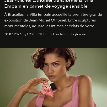
Jean-Michel Othoniel transforme la Villa
Empain en carnet de voyage sensible
À Bruxelles, la Villa Empain accueille la première grande
exposition de Jean-Michel Othoniel. Entre sculptures
monumentales, aquarelles intimes et éclats de verre
soufflé, l’artiste français compose un itinéraire
30.07.2026 by L'OFFICIEL BE x Fondation Boghossian
émotionnel où chaque œuvre devient le souvenir
lumineux d’un voyage, d’une rencontre ou d’un
émerveillement.