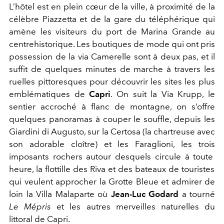
L’hôtel est e
n plein cœur de la ville, à
proximité
de la
célèbre Piazzetta et de la gare du téléphérique qui
amène les visiteurs du port
de Marina Grande
au
centre
historique.
Les boutiques de mode qui ont pris
possession de la via Camerelle sont à deux pas, et il
suffit de quelques minutes de marche à travers les
ruelles pittoresques pour découvrir les sites les plus
emblématiques de
Capri
. On suit
la Via Krupp,
le
sentier
accroché à flanc de montagne, on s’offre
quelques panoramas à couper le souffle
,
depuis les
Giardini di Augusto
,
sur la Certosa (la chartreuse avec
son adorable cloî
tre) et les Faraglioni, les trois
imposants rochers
autour desquels circule à tout
e
heure, la flottille des Riva et des bateaux de touristes
qui veulent approcher la Grotte Bleue
et admirer de
loin
la Villa Malaparte où
Jean-Luc Godard
a tourné
Le Mépris
et les autres merveilles naturelles du
littoral de Capri.