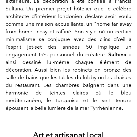
extérieure
.
La décoration a été confiée à Francis
Sultana. Un premier projet hôtelier que le célèbre
architecte d’intérieur londonien déclare avoir voulu
comme une maison accueillante, un "
home far away
from home"
cosy et raffiné
. Son style où un certain
minimalisme se conjugue avec des clins d’œil à
l’esprit jet-set des années 50 implique un
engagement très personnel du créateur.
Sultana
a
ainsi dessiné lui-même chaque élément de
décoration. Aussi bien les robinets
en bronze
de
s
salle de bains
que les tables
du lobby ou les
chaises
du restaurant. Les chambres baignent dans une
harmonie de teintes claires où le bleu
méditerranéen, le turquoise et le vert tendre
épousent la belle lumière de la mer Tyrrhénienne.
Art et artisanat local