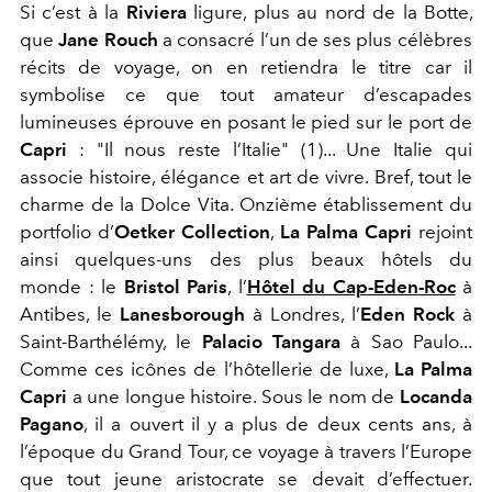
Si c’est à la
R
iviera
ligure, plus au nord de la Botte
,
que
Jane Rouch
a consacré l’un de ses plus célèbres
récits de voyage, on en retiendra le titre car il
symbolise ce que tout amateur d’escapades
lumineuses éprouve en posant le pied sur le port de
Capri
: "Il nous reste l’Italie" (1)...
Une Italie
qui
associe histoire, élégance et
art de vivre
. Bref, tout le
charme de la Dolce Vita.
Onzième établissement du
portfolio d’
Oetker Collection
,
La
Palma Capri
rejoint
ainsi
quelques-uns des plus beaux hôtels du
monde : le
Bristol Paris
, l’
Hôtel du Cap-Eden
-Roc
à
Antibes, le
Lanesborough
à Londres, l’
Eden Rock
à
Saint-Barthélémy
, le
Palacio Tangara
à Sao Paulo
...
Comme ces icônes de l’hôtellerie de luxe,
La Palma
Capri
a une longue histoire. Sous le nom de
Locanda
Pagano
, il
a ouvert il y a plus de deux cents ans,
à
l’époque du Grand Tour, ce voyage à travers l’Europe
que tout jeune aristocrate se devait d’effectuer.