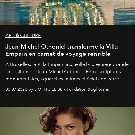
ART & CULTURE
Jean-Michel Othoniel transforme la Villa
Empain en carnet de voyage sensible
À Bruxelles, la Villa Empain accueille la première grande
exposition de Jean-Michel Othoniel. Entre sculptures
monumentales, aquarelles intimes et éclats de verre
soufflé, l’artiste français compose un itinéraire
30.07.2026 by L'OFFICIEL BE x Fondation Boghossian
émotionnel où chaque œuvre devient le souvenir
lumineux d’un voyage, d’une rencontre ou d’un
émerveillement.