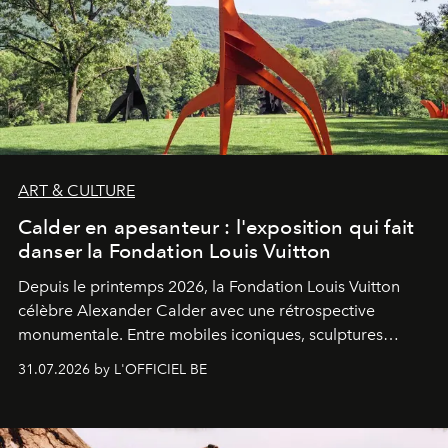
ART & CULTURE
Calder en apesanteur : l'exposition qui fait
danser la Fondation Louis Vuitton
Depuis le printemps 2026, la Fondation Louis Vuitton
célèbre Alexander Calder avec une rétrospective
monumentale. Entre mobiles iconiques, sculptures
monumentales et poésie du mouvement, l'artiste
31.07.2026 by L'OFFICIEL BE
américain investit les espaces imaginés par Frank Gehry
dans une exposition qui redonne toute sa légèreté à la
sculpture.