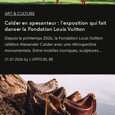
ART & CULTURE
Calder en apesanteur : l'exposition qui fait
danser la Fondation Louis Vuitton
Depuis le printemps 2026, la Fondation Louis Vuitton
célèbre Alexander Calder avec une rétrospective
monumentale. Entre mobiles iconiques, sculptures
monumentales et poésie du mouvement, l'artiste
31.07.2026 by L'OFFICIEL BE
américain investit les espaces imaginés par Frank Gehry
dans une exposition qui redonne toute sa légèreté à la
sculpture.