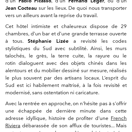
d'un
Pablo Picasso
, d'un
Fernand Léger
, ou d'un
Jean Cocteau
sur les lieux. De quoi nous transporter
vers un ailleurs avant la reprise du travail.
Cet hôtel intimiste et chaleureux dispose de 29
chambres, d’un bar et d’une grande terrasse ouverte
à tous.
Stéphanie Lizée
a revisité les codes
stylistiques du Sud avec subtilité. Ainsi, les murs
talochés, le grès, la terre cuite, la rayure ou le
rotin dialoguent avec des objets chinés dans les
alentours et du mobilier dessiné sur mesure, réalisés
le plus souvent par des artisans locaux. L’esprit du
Sud est ici habilement maîtrisé, à la fois revisité et
modernisé, sans ostentation ni caricature.
Avec la rentrée en approche, on n'hésite pas à s'offrir
une échappée de dernière minute dans cette
adresse idyllique, histoire de profiter d'une
French
Riviera
débarassée de son afflux de touristes... Mais