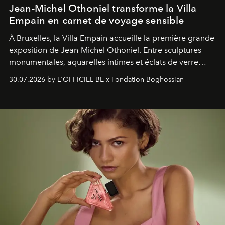
Jean-Michel Othoniel transforme la Villa
Empain en carnet de voyage sensible
À Bruxelles, la Villa Empain accueille la première grande
exposition de Jean-Michel Othoniel. Entre sculptures
monumentales, aquarelles intimes et éclats de verre
soufflé, l’artiste français compose un itinéraire
30.07.2026 by L'OFFICIEL BE x Fondation Boghossian
émotionnel où chaque œuvre devient le souvenir
lumineux d’un voyage, d’une rencontre ou d’un
émerveillement.