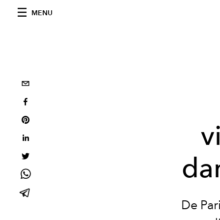
MENU
v
da
De Par