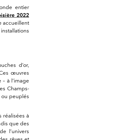
nde entier
oisière 2022
e accueillent
stallations
uches d’or,
. Ces œuvres
– à l’image
 des Champs-
, ou peuplés
 réalisées à
andis que des
e l’univers
des rêves et