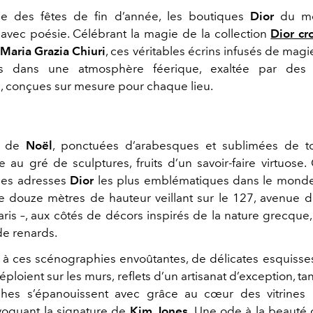
he des fêtes de fin d’année, les boutiques
Dior
du mo
t avec poésie. Célébrant la magie de la collection
Dior cr
r
Maria Grazia Chiuri
, ces véritables écrins infusés de magi
urs dans une atmosphère féerique, exaltée par des in
s, conçues sur mesure pour chaque lieu.
s de
Noël
, ponctuées d’arabesques et sublimées de to
e au gré de sculptures, fruits d’un savoir-faire virtuose
 les adresses
Dior
les plus emblématiques dans le monde 
de douze mètres de hauteur veillant sur le 127, avenue
Paris –, aux côtés de décors inspirés de la nature grecque
de renards.
 à ces scénographies envoûtantes, de délicates esquisses
éploient sur les murs, reflets d’un artisanat d’exception, t
ches s’épanouissent avec grâce au cœur des vitrines d
voquant la signature de
Kim Jones
. Une ode à la beauté 