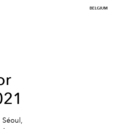
BELGIUM
s
or
021
 Séoul,