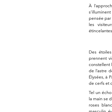
À l’approc
s’illuminen
pensée pa
les visite
étincelante
Des étoile
prennent vi
constellent
de l’astre 
Élysées, à 
de cerfs et 
Tel un écho
la main se d
roses blan
masculin, é