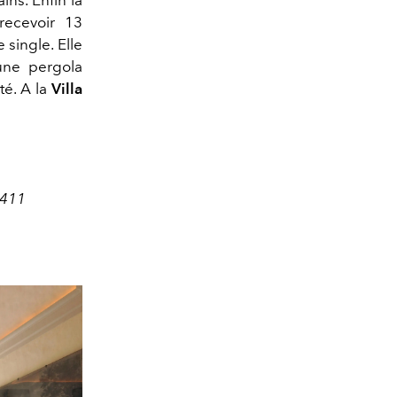
recevoir 13
single. Elle
une pergola
té. A la
Villa
51411