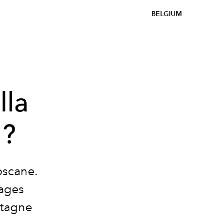
BELGIUM
lla
 ?
Toscane.
sages
ntagne