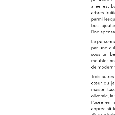
allée est 
arbres frui
parmi lesq
bois, ajout
l’indispens
Le personnel
par une cui
sous un bel 
meubles anc
de modernit
Trois autres
cœur du jar
maison tos
oliveraie, la
Posée en ha
appréciait 
d’une piscin