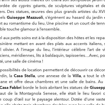
bordée de cyprès géants, de sculptures végétales et 
tiers. Des statues, œuvres des plus grands artistes du XVI
uels
Guiseppe Mazzuoli
, s’égrènent au hasard du jardin 
ant au romantisme du lieu. Une piscine et un court de tenn
able touche glamour à l’ensemble.
 aux petits soins est à la disposition des hôtes et les rep
sinière mettant en avant des plats aux accents italiens,
olivier. A l’image du lieu, l’intérieur célèbre l’art de vi
iens, méridiennes, lits à baldaquin, tapisseries…Avec, po
é, une salle de cinéma !
 possibilités de location permettent de découvrir ce déco
din, la
Casa Stella
, une annexe de la
Villa
, a tout le 
cane et offre deux chambres et une salle de bains. Au
Casa Fabbri
borde le bois abritant les statues de
Giusepp
ut de la Montagnola Senese, elle était le lieu favori
le coup d’œil sur le paysage alentour. Dotée d’une vaste
e elle abrite trois chambres doubles avec leur salle de ba