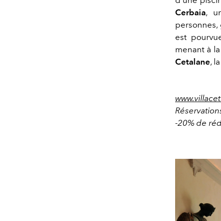
Cerbaia
, u
personnes, 
est pourvu
menant à la 
Cetalane
, l
www.villace
Réservation
-20% de réd