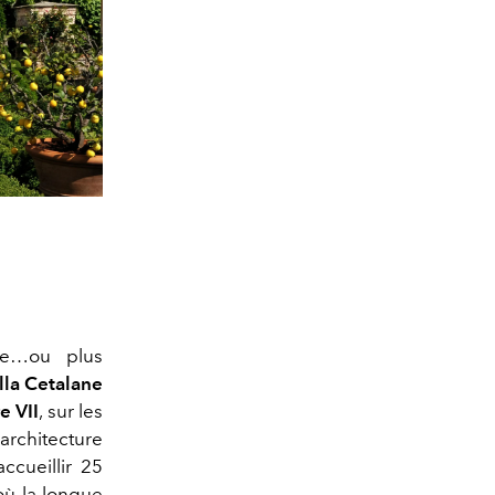
te…ou plus
lla Cetalane
e VII
, sur les
rchitecture
cueillir 25
où la longue