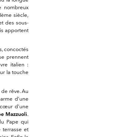
de nombreux
Ième siècle,
et des sous-
is apportent
as, concoctés
 se prennent
vre italien :
ur la touche
r de rêve. Au
charme d’une
 cœur d’une
e Mazzuoli
.
 du Pape qui
 terrasse et
ins. Enfin la