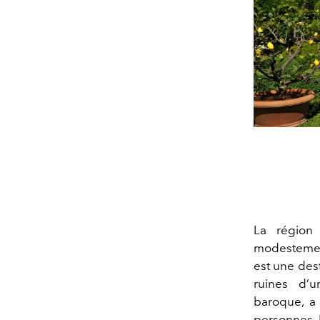
La région
modestement
est une dest
ruines d’u
baroque, a
personnes. 