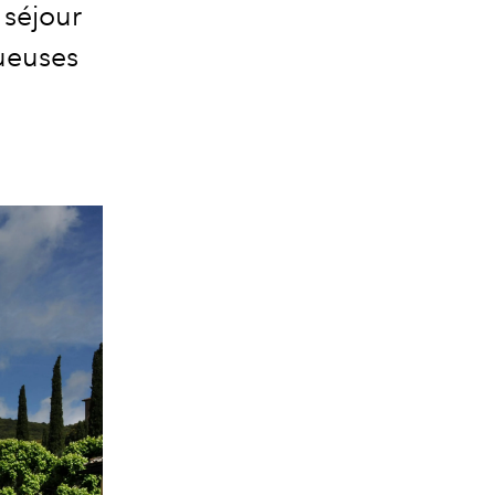
 séjour
xueuses