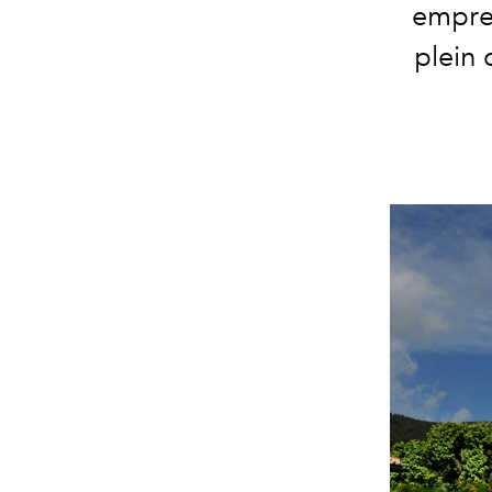
emprei
plein 