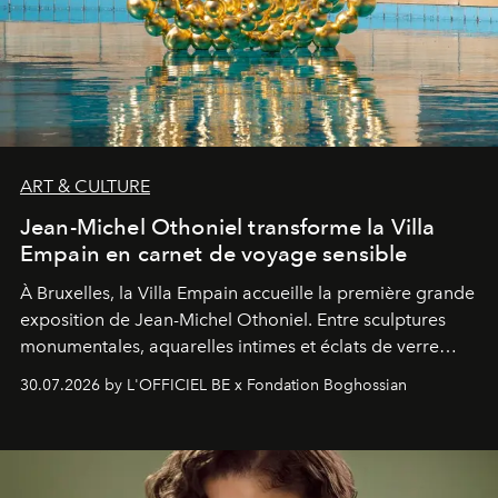
ART & CULTURE
Jean-Michel Othoniel transforme la Villa
Empain en carnet de voyage sensible
À Bruxelles, la Villa Empain accueille la première grande
exposition de Jean-Michel Othoniel. Entre sculptures
monumentales, aquarelles intimes et éclats de verre
soufflé, l’artiste français compose un itinéraire
30.07.2026 by L'OFFICIEL BE x Fondation Boghossian
émotionnel où chaque œuvre devient le souvenir
lumineux d’un voyage, d’une rencontre ou d’un
émerveillement.