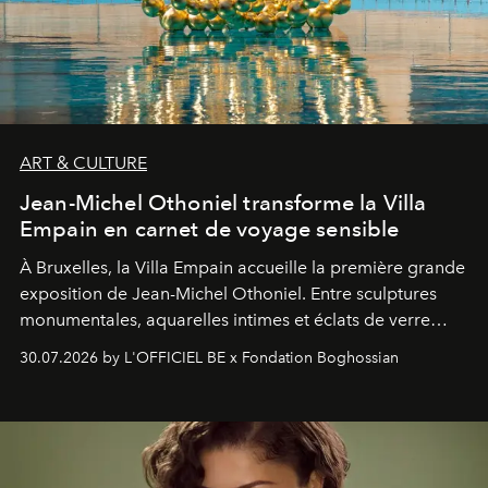
ART & CULTURE
Jean-Michel Othoniel transforme la Villa
Empain en carnet de voyage sensible
À Bruxelles, la Villa Empain accueille la première grande
exposition de Jean-Michel Othoniel. Entre sculptures
monumentales, aquarelles intimes et éclats de verre
soufflé, l’artiste français compose un itinéraire
30.07.2026 by L'OFFICIEL BE x Fondation Boghossian
émotionnel où chaque œuvre devient le souvenir
lumineux d’un voyage, d’une rencontre ou d’un
émerveillement.