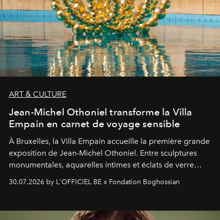
ART & CULTURE
Jean-Michel Othoniel transforme la Villa
Empain en carnet de voyage sensible
À Bruxelles, la Villa Empain accueille la première grande
exposition de Jean-Michel Othoniel. Entre sculptures
monumentales, aquarelles intimes et éclats de verre
soufflé, l’artiste français compose un itinéraire
30.07.2026 by L'OFFICIEL BE x Fondation Boghossian
émotionnel où chaque œuvre devient le souvenir
lumineux d’un voyage, d’une rencontre ou d’un
émerveillement.