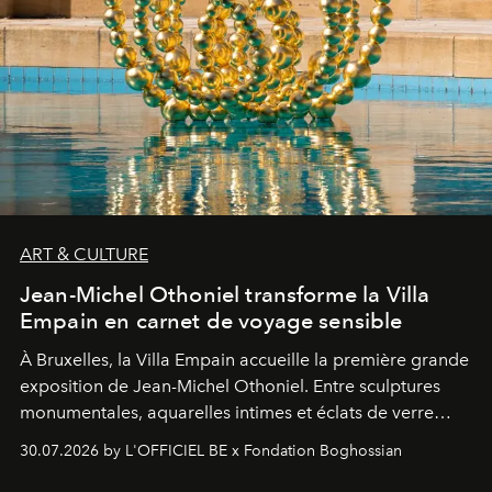
ART & CULTURE
Jean-Michel Othoniel transforme la Villa
Empain en carnet de voyage sensible
À Bruxelles, la Villa Empain accueille la première grande
exposition de Jean-Michel Othoniel. Entre sculptures
monumentales, aquarelles intimes et éclats de verre
soufflé, l’artiste français compose un itinéraire
30.07.2026 by L'OFFICIEL BE x Fondation Boghossian
émotionnel où chaque œuvre devient le souvenir
lumineux d’un voyage, d’une rencontre ou d’un