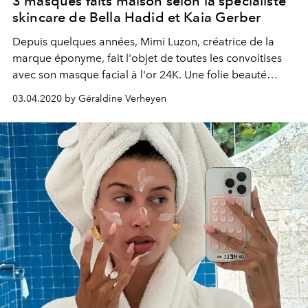
3 masques faits maison selon la spécialiste
skincare de Bella Hadid et Kaia Gerber
Depuis quelques années, Mimi Luzon, créatrice de la
marque éponyme, fait l'objet de toutes les convoitises
avec son masque facial à l'or 24K. Une folie beauté
plébiscitée par les plus grandes stars, à l'instar de Kaia
03.04.2020 by Géraldine Verheyen
Gerber ou Bella Hadid. En période de quarantaine, la
spécialiste dévoile ses recettes de masques faits maison,
et la routine skincare à mettre en place pour jouir de
tous leurs bienfaits.