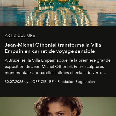
ART & CULTURE
Jean-Michel Othoniel transforme la Villa
Empain en carnet de voyage sensible
À Bruxelles, la Villa Empain accueille la première grande
exposition de Jean-Michel Othoniel. Entre sculptures
monumentales, aquarelles intimes et éclats de verre
soufflé, l’artiste français compose un itinéraire
30.07.2026 by L'OFFICIEL BE x Fondation Boghossian
émotionnel où chaque œuvre devient le souvenir
lumineux d’un voyage, d’une rencontre ou d’un
émerveillement.