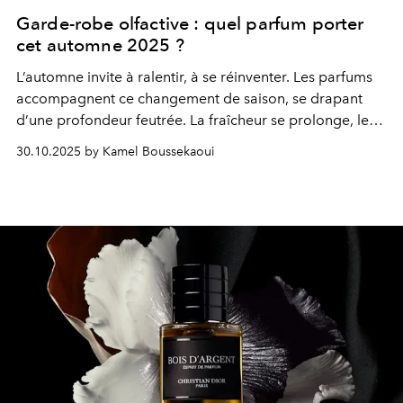
Garde-robe olfactive : quel parfum porter
cet automne 2025 ?
L’automne invite à ralentir, à se réinventer. Les parfums
accompagnent ce changement de saison, se drapant
d’une profondeur feutrée. La fraîcheur se prolonge, les
fleurs se densifient, les notes fruitées s’arrondissent, les
30.10.2025 by Kamel Boussekaoui
bois se parent de velours. Dans cet équilibre subtil entre
force et douceur, la féminité s’affirme dans toutes ses
nuances. Chaque sillage devient un geste, une émotion,
une allure. Une sélection pensée comme une garde-
robe olfactive d’automne, expression d’une
personnalité.