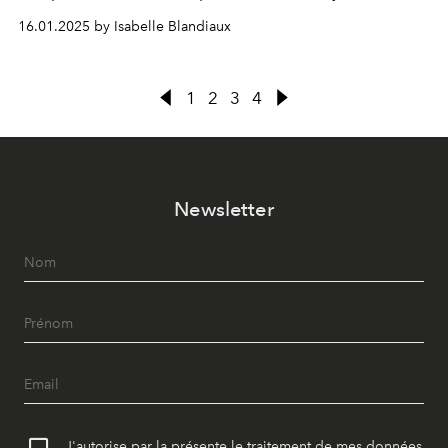
question d’exclusivité, de différenciation, de temps de
16.01.2025 by Isabelle Blandiaux
fabrication. Coup de sonde dans le monde des
fragrances de niche.
1
2
3
4
Newsletter
J'autorise par la présente le traitement de mes données