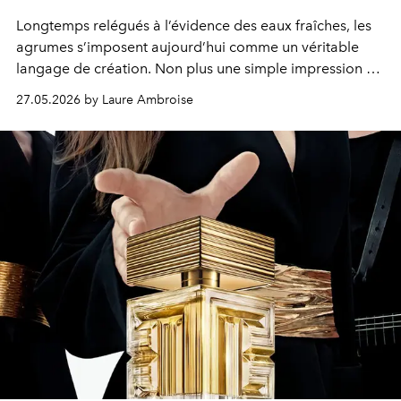
Longtemps relégués à l’évidence des eaux fraîches, les
agrumes s’imposent aujourd’hui comme un véritable
langage de création. Non plus une simple impression de
propreté ou de départ estival, mais une esthétique à
27.05.2026 by Laure Ambroise
part entière : celle de la lumière travaillée, de la
transparence maîtrisée, du chic sans effort. Une
modernité olfactive qui se joue entre architecture et
instinct.