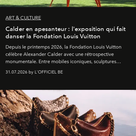
ART & CULTURE
Calder en apesanteur : l'exposition qui fait
danser la Fondation Louis Vuitton
Depuis le printemps 2026, la Fondation Louis Vuitton
célèbre Alexander Calder avec une rétrospective
monumentale. Entre mobiles iconiques, sculptures
monumentales et poésie du mouvement, l'artiste
31.07.2026 by L'OFFICIEL BE
américain investit les espaces imaginés par Frank Gehry
dans une exposition qui redonne toute sa légèreté à la
sculpture.