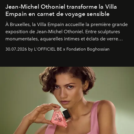
Jean-Michel Othoniel transforme la Villa
Empain en carnet de voyage sensible
À Bruxelles, la Villa Empain accueille la première grande
exposition de Jean-Michel Othoniel. Entre sculptures
monumentales, aquarelles intimes et éclats de verre
soufflé, l’artiste français compose un itinéraire
30.07.2026 by L'OFFICIEL BE x Fondation Boghossian
émotionnel où chaque œuvre devient le souvenir
lumineux d’un voyage, d’une rencontre ou d’un
émerveillement.