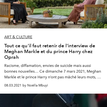
ART & CULTURE
Tout ce qu'il faut retenir de l'interview de
Meghan Markle et du prince Harry chez
Oprah
Racisme, diffamation, envies de suicide mais aussi
bonnes nouvelles… Ce dimanche 7 mars 2021, Meghan
Markle et le prince Harry n’ont pas mâché leurs mots, à
l’antenne de l’émission d’Oprah Winfrey diffusée sur
08.03.2021 by Noëlla Mbuyi
CBS. Tour d’horizon de ce qu’il faut retenir de cet
entretien à charge contre la presse et la Couronne
britannique.