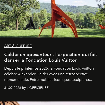
ART & CULTURE
Calder en apesanteur : l'exposition qui fait
danser la Fondation Louis Vuitton
Depuis le printemps 2026, la Fondation Louis Vuitton
célèbre Alexander Calder avec une rétrospective
monumentale. Entre mobiles iconiques, sculptures
monumentales et poésie du mouvement, l'artiste
31.07.2026 by L'OFFICIEL BE
américain investit les espaces imaginés par Frank Gehry
dans une exposition qui redonne toute sa légèreté à la
sculpture.