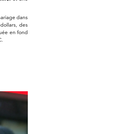
ariage dans
ollars, des
ouée en fond
C.