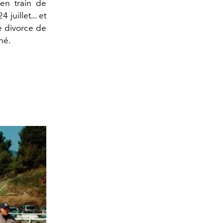
 en train de
4 juillet... et
 divorce de
né.