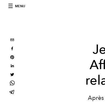
MENU
J
Af
rel
Après 