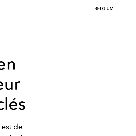
BELGIUM
en
eur
clés
 est de