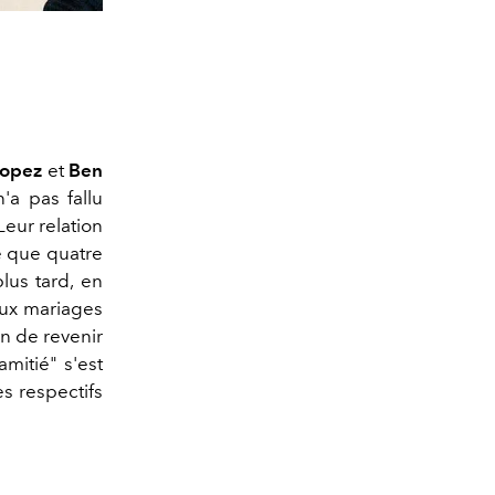
Lopez
et
Ben
'a pas fallu
Leur relation
le que quatre
lus tard, en
eux mariages
n de revenir
mitié" s'est
es respectifs