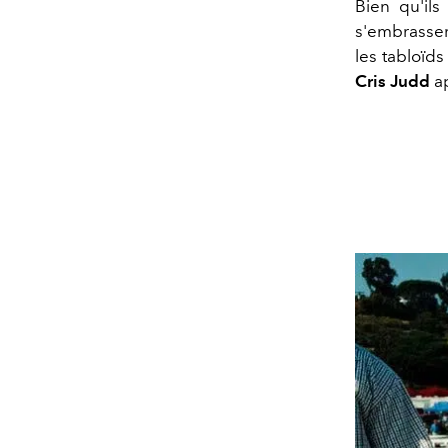
Bien qu'ils
s'embrasser
les tabloïd
Cris Judd
ap