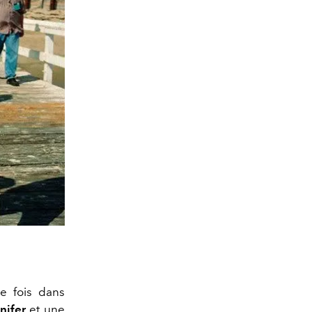
e fois dans
nifer
et une