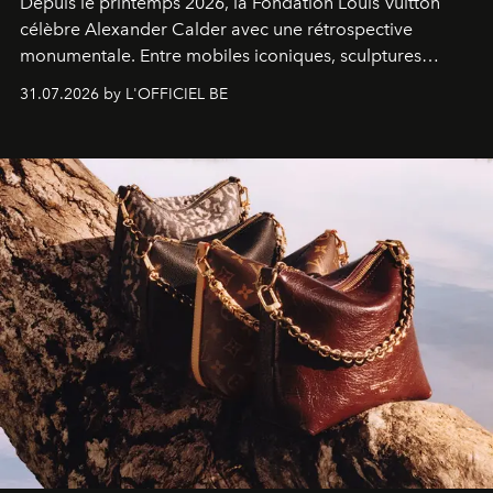
Depuis le printemps 2026, la Fondation Louis Vuitton
célèbre Alexander Calder avec une rétrospective
monumentale. Entre mobiles iconiques, sculptures
monumentales et poésie du mouvement, l'artiste
31.07.2026 by L'OFFICIEL BE
américain investit les espaces imaginés par Frank Gehry
dans une exposition qui redonne toute sa légèreté à la
sculpture.