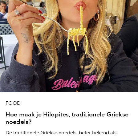
Diageo World Class Competition 2021, weet precies
welke drie cocktailrecepten je daarvoor boven moet
halen.
FOOD
Hoe maak je Hilopites, traditionele Griekse
noedels?
De traditionele Griekse noedels, beter bekend als