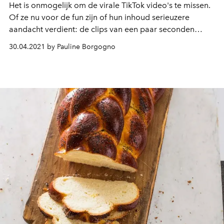
Het is onmogelijk om de virale TikTok video's te missen.
Of ze nu voor de fun zijn of hun inhoud serieuzere
aandacht verdient: de clips van een paar seconden
houden altijd onze aandacht vast. Onder de groeiende
30.04.2021 by Pauline Borgogno
trends op het platform zijn de kooktips van gebruikers
een sensatie. Daarom heeft L'Officiel de perfecte
cocktail gevonden om thuis na te maken.