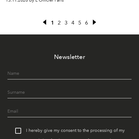
13.11.2020 by L'Officiel Paris
van chef Juan Arbelaez?
1
2
3
4
5
6
Newsletter
I hereby give my consent to the processing of my