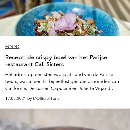
FOOD
Recept: de crispy bowl van het Parijse
restaurant Cali Sisters
Het adres, op een steenworp afstand van de Parijse
beurs, was al een hit bij eetlustigen die droomden van
Californië. De zussen Capucine en Juliette Vigand
openen binnenkort Cali Uptown in het 10e
17.05.2021 by L'Officiel Paris
arrondissement van de Franse hoofdstad. Het menu
staat altijd vol met gezonde, vrolijke vibes. Als
voorproefje geven ze het recept voor een crispy bowl to
die for.