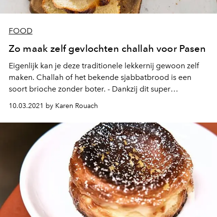
FOOD
Zo maak zelf gevlochten challah voor Pasen
Eigenlijk kan je deze traditionele lekkernij gewoon zelf
maken. Challah of het bekende sjabbatbrood is een
soort brioche zonder boter. - Dankzij dit super
eenvoudig recept van Clara Slama, auteur van de
10.03.2021 by Karen Rouach
kookblog Clara's Kitchenette, bak je je eigen verse
gevlochten broodjes.