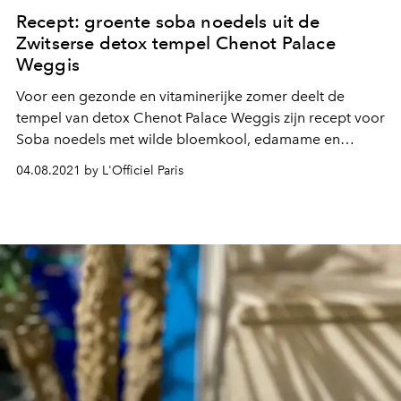
Recept: groente soba noedels uit de
Zwitserse detox tempel Chenot Palace
Weggis
Voor een gezonde en vitaminerijke zomer deelt de
tempel van detox Chenot Palace Weggis zijn recept voor
Soba noedels met wilde bloemkool, edamame en
gekonfijte kerstomaatjes. Een vernieuwend gerecht met
04.08.2021 by L'Officiel Paris
een regenboog aan verse groenten, voor een keuken
die exquise smaken en texturen combineert!