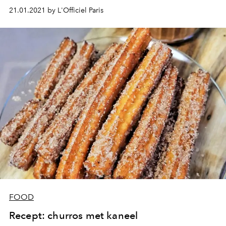
creaties. Vandaag geeft Moïse Sfez (van Homer Lobster),
21.01.2021 by L'Officiel Paris
champion van de tobster bun, ons een portie inspiratie
met het recept voor zijn wedstrijd “breakfast sandwich”:
een broodje, Russische saus, avocado en een gepimpte
omelet ... de ideale beloning na je ochtendtraining (in de
woonkamer).
FOOD
Recept: churros met kaneel