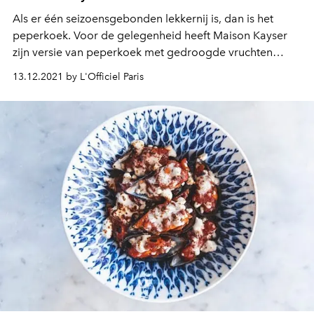
Als er één seizoensgebonden lekkernij is, dan is het
peperkoek. Voor de gelegenheid heeft Maison Kayser
zijn versie van peperkoek met gedroogde vruchten
onthuld - waarbij gedroogde abrikozen, amandelen,
13.12.2021 by L'Officiel Paris
gekonfijte sinaasappelen, pruimen, kaneel en steranijs
op subtiele wijze worden gecombineerd in deze met
honing gearomatiseerde koek.