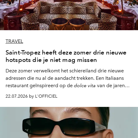
TRAVEL
Saint-Tropez heeft deze zomer drie nieuwe
hotspots die je niet mag missen
Deze zomer verwelkomt het schiereiland drie nieuwe
adressen die nu al de aandacht trekken. Een Italiaans
restaurant geïnspireerd op de
dolce vita
van de jaren
zestig, een Japanse hotspot die na zonsondergang
22.07.2026 by L'OFFICIEL
verandert in een bruisende ontmoetingsplek en de
legendarische Parijse club Raspoutine die eindelijk
neerstrijkt in Saint-Tropez. Dit zijn de nieuwe adressen
die deze zomer de toon zetten, van lange lunches tot
zwoele nachten.