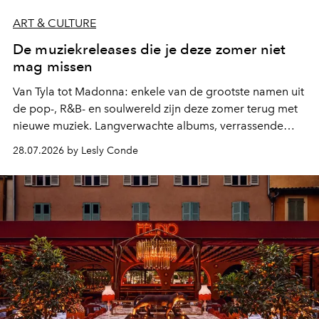
ART & CULTURE
De muziekreleases die je deze zomer niet
mag missen
Van Tyla tot Madonna: enkele van de grootste namen uit
de pop-, R&B- en soulwereld zijn deze zomer terug met
nieuwe muziek. Langverwachte albums, verrassende
comebacks en veelbelovende nieuwe projecten: dit zijn
28.07.2026 by Lesly Conde
de releases die je niet mag missen.