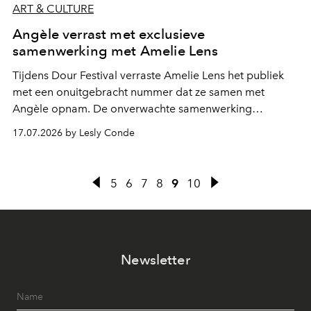
ART & CULTURE
Angèle verrast met exclusieve
samenwerking met Amelie Lens
Tijdens Dour Festival verraste Amelie Lens het publiek
met een onuitgebracht nummer dat ze samen met
Angèle opnam. De onverwachte samenwerking
bevestigt de elektronische koers die de Belgische
17.07.2026 by Lesly Conde
zangeres de voorbije maanden steeds nadrukkelijker
inslaat.
5
6
7
8
9
10
Newsletter