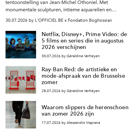
tentoonstelling van Jean-Michel Othoniel. Met
monumentale sculpturen, intieme aquarellen en
fonkelend Murano-glas creëert de Franse kunstenaar
30.07.2026 by L'OFFICIEL BE x Fondation Boghossian
een emotionele reis waarin elk werk de herinnering
oproept aan een ontmoeting, een bestemming of een
Netflix, Disney+, Prime Video: de
moment van verwondering.
5 films en series die in augustus
2026 verschijnen
30.07.2026 by Géraldine Verheyen
Ray-Ban Red: de artistieke en
mode-afspraak van de Brusselse
zomer
28.07.2026 by Géraldine Verheyen
Waarom slippers de herenschoen
van zomer 2026 zijn
17.07.2026 by Alessandro Viapiana