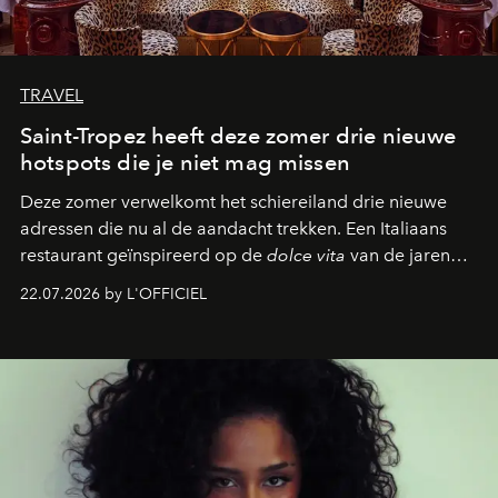
TRAVEL
Saint-Tropez heeft deze zomer drie nieuwe
hotspots die je niet mag missen
Deze zomer verwelkomt het schiereiland drie nieuwe
adressen die nu al de aandacht trekken. Een Italiaans
restaurant geïnspireerd op de
dolce vita
van de jaren
zestig, een Japanse hotspot die na zonsondergang
22.07.2026 by L'OFFICIEL
verandert in een bruisende ontmoetingsplek en de
legendarische Parijse club Raspoutine die eindelijk
neerstrijkt in Saint-Tropez. Dit zijn de nieuwe adressen
die deze zomer de toon zetten, van lange lunches tot
zwoele nachten.