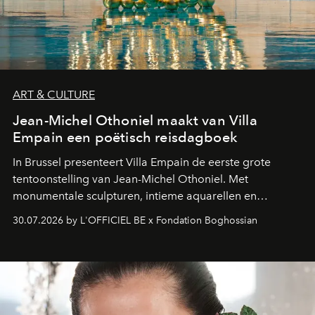
ART & CULTURE
Jean-Michel Othoniel maakt van Villa
Empain een poëtisch reisdagboek
In Brussel presenteert Villa Empain de eerste grote
tentoonstelling van Jean-Michel Othoniel. Met
monumentale sculpturen, intieme aquarellen en
fonkelend Murano-glas creëert de Franse kunstenaar
30.07.2026 by L'OFFICIEL BE x Fondation Boghossian
een emotionele reis waarin elk werk de herinnering
oproept aan een ontmoeting, een bestemming of een
moment van verwondering.