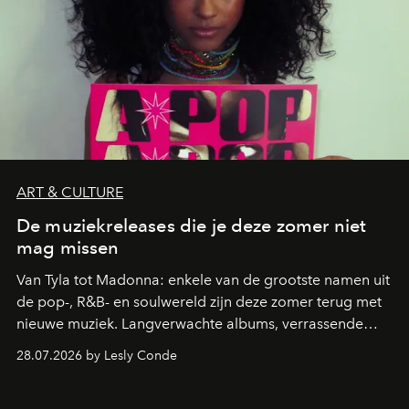
ART & CULTURE
De muziekreleases die je deze zomer niet
mag missen
Van Tyla tot Madonna: enkele van de grootste namen uit
de pop-, R&B- en soulwereld zijn deze zomer terug met
nieuwe muziek. Langverwachte albums, verrassende
comebacks en veelbelovende nieuwe projecten: dit zijn
28.07.2026 by Lesly Conde
de releases die je niet mag missen.