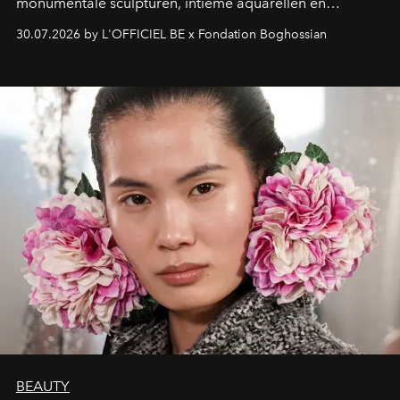
monumentale sculpturen, intieme aquarellen en
fonkelend Murano-glas creëert de Franse kunstenaar
30.07.2026 by L'OFFICIEL BE x Fondation Boghossian
een emotionele reis waarin elk werk de herinnering
oproept aan een ontmoeting, een bestemming of een
moment van verwondering.
BEAUTY