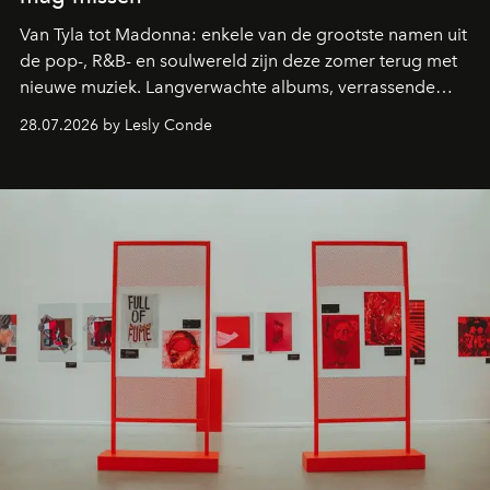
Van Tyla tot Madonna: enkele van de grootste namen uit
de pop-, R&B- en soulwereld zijn deze zomer terug met
nieuwe muziek. Langverwachte albums, verrassende
comebacks en veelbelovende nieuwe projecten: dit zijn
28.07.2026 by Lesly Conde
de releases die je niet mag missen.