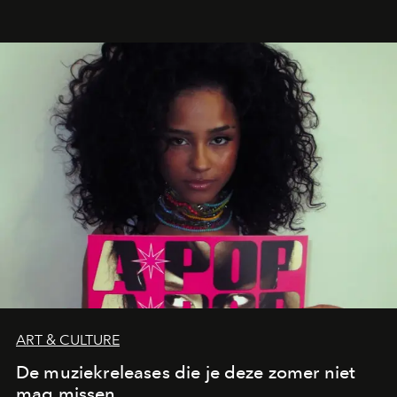
verandert in een bruisende ontmoetingsplek en de
legendarische Parijse club Raspoutine die eindelijk
neerstrijkt in Saint-Tropez. Dit zijn de nieuwe adressen
die deze zomer de toon zetten, van lange lunches tot
zwoele nachten.
ART & CULTURE
De muziekreleases die je deze zomer niet
mag missen