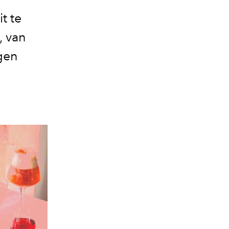
t te
, van
gen