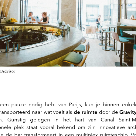
t een pauze nodig hebt van Parijs, kun je binnen enke
ansporteerd naar wat voelt als
de ruimte
door de
Gravit
n. Gunstig gelegen in het hart van Canal Saint-M
nele plek staat vooral bekend om zijn innovatieve arc
die de bar transformeert in een multiplex ruimteschip. V