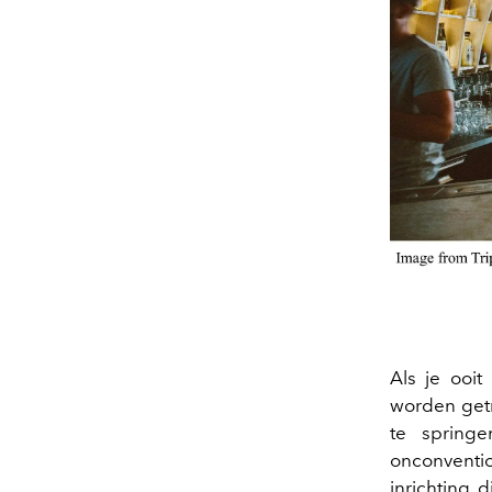
Als je ooi
worden getr
te springe
onconventio
inrichting 