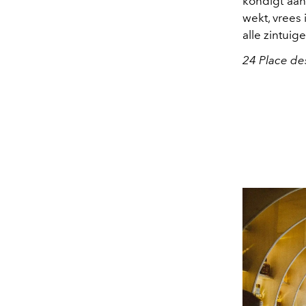
kondigt aan
wekt, vrees 
alle zintuig
24 Place de