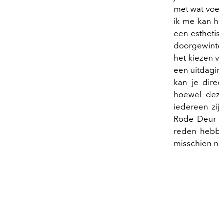
met wat voel
ik me kan h
een esthetis
doorgewinte
het kiezen v
een uitdagi
kan je dire
hoewel dez
iedereen zi
Rode Deur v
reden hebb
misschien n