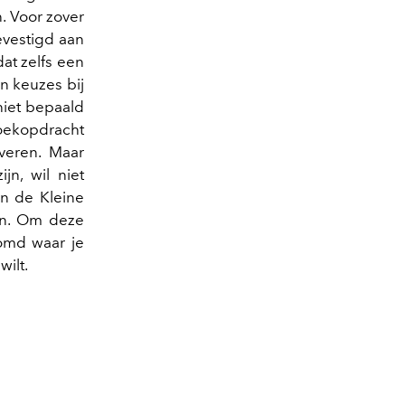
n. Voor zover
evestigd aan
dat zelfs een
n keuzes bij
 niet bepaald
zoekopdracht
veren. Maar
n, wil niet
an de Kleine
ain. Om deze
md waar je
ilt.