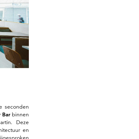
le seconden
y Bar
binnen
artin. Deze
hitectuur en
rijgesproken