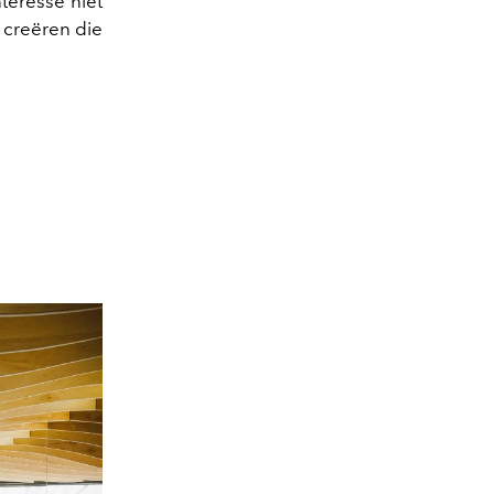
interesse niet
g creëren die