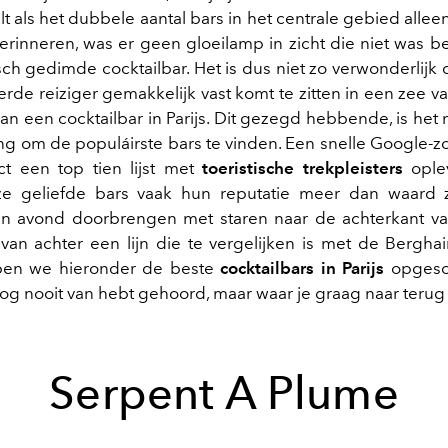
t als het dubbele aantal bars in het centrale gebied allee
erinneren, was er geen gloeilamp in zicht die niet was b
ch gedimde cocktailbar. Het is dus niet zo verwonderlijk 
rde reiziger gemakkelijk vast komt te zitten in een zee va
an een cocktailbar in Parijs. Dit gezegd hebbende, is het
ng om de populáirste bars te vinden. Een snelle Google-
ct een top tien lijst met
toeristische trekpleisters
ople
e geliefde bars vaak hun reputatie meer dan waard zij
jn avond doorbrengen met staren naar de achterkant v
an achter een lijn die te vergelijken is met de Bergh
en we hieronder de beste
cocktailbars in Parijs
opgeso
og nooit van hebt gehoord, maar waar je graag naar terug w
Serpent A Plume