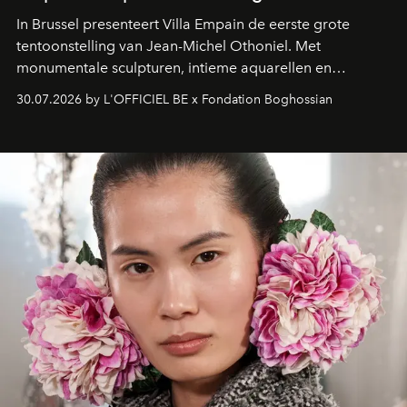
In Brussel presenteert Villa Empain de eerste grote
tentoonstelling van Jean-Michel Othoniel. Met
monumentale sculpturen, intieme aquarellen en
fonkelend Murano-glas creëert de Franse kunstenaar
30.07.2026 by L'OFFICIEL BE x Fondation Boghossian
een emotionele reis waarin elk werk de herinnering
oproept aan een ontmoeting, een bestemming of een
moment van verwondering.