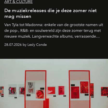
ART & CULTURE
De muziekreleases die je deze zomer niet
mag missen
Van Tyla tot Madonna: enkele van de grootste namen uit
de pop-, R&B- en soulwereld zijn deze zomer terug met
nieuwe muziek. Langverwachte albums, verrassende
comebacks en veelbelovende nieuwe projecten: dit zijn
28.07.2026 by Lesly Conde
de releases die je niet mag missen.