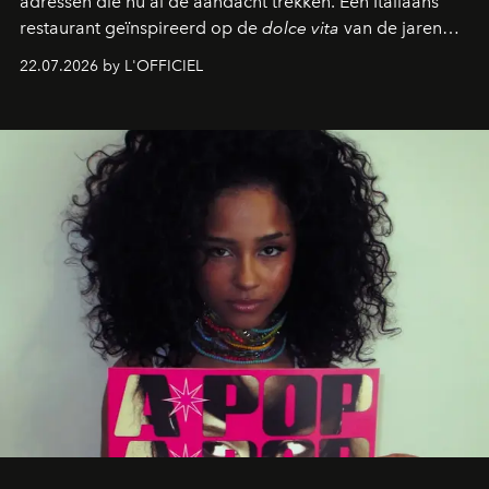
adressen die nu al de aandacht trekken. Een Italiaans
restaurant geïnspireerd op de
dolce vita
van de jaren
zestig, een Japanse hotspot die na zonsondergang
22.07.2026 by L'OFFICIEL
verandert in een bruisende ontmoetingsplek en de
legendarische Parijse club Raspoutine die eindelijk
neerstrijkt in Saint-Tropez. Dit zijn de nieuwe adressen
die deze zomer de toon zetten, van lange lunches tot
zwoele nachten.