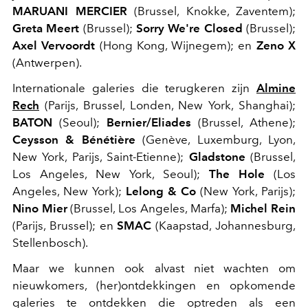
MARUANI MERCIER
(Brussel, Knokke, Zaventem);
Greta Meert
(Brussel);
Sorry We're Closed
(Brussel);
Axel Vervoordt
(Hong Kong, Wijnegem); en
Zeno X
(Antwerpen).
Internationale galeries die terugkeren zijn
Almine
Rech
(Parijs, Brussel, Londen, New York, Shanghai);
BATON
(Seoul);
Bernier/Eliades
(Brussel, Athene);
Ceysson & Bénétière
(Genève, Luxemburg, Lyon,
New York, Parijs, Saint-Etienne);
Gladstone
(Brussel,
Los Angeles, New York, Seoul);
The Hole
(Los
Angeles, New York);
Lelong & Co
(New York, Parijs);
Nino Mier
(Brussel, Los Angeles, Marfa);
Michel Rein
(Parijs, Brussel); en
SMAC
(Kaapstad, Johannesburg,
Stellenbosch).
Maar we kunnen ook alvast niet wachten om
nieuwkomers, (her)ontdekkingen en opkomende
galeries te ontdekken die optreden als een