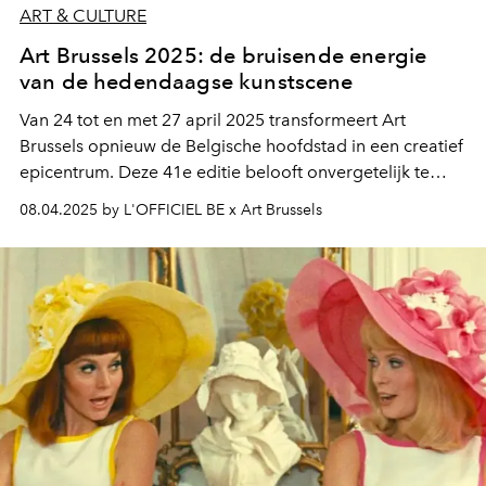
ART & CULTURE
Art Brussels 2025: de bruisende energie
van de hedendaagse kunstscene
Van 24 tot en met 27 april 2025 transformeert Art
Brussels opnieuw de Belgische hoofdstad in een creatief
epicentrum. Deze 41e editie belooft onvergetelijk te
worden: elke ontmoeting, elk kunstwerk en elke
08.04.2025 by L'OFFICIEL BE x Art Brussels
performance zal klinken als een krachtig manifest van de
hedendaagse kunst.