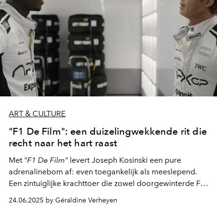
ART & CULTURE
"F1 De Film": een duizelingwekkende rit die
recht naar het hart raast
Met "
F1 De Film"
levert Joseph Kosinski een pure
adrenalinebom af: even toegankelijk als meeslepend.
Een zintuiglijke krachttoer die zowel doorgewinterde F1-
fans als sensatiezoekers zal weten te grijpen. Gordels
24.06.2025 by Géraldine Verheyen
vast.