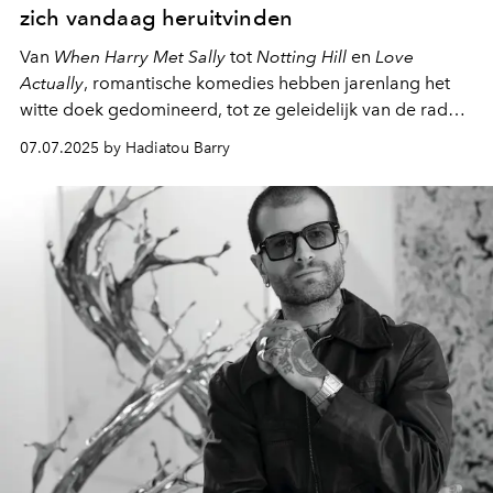
zich vandaag heruitvinden
Van
When Harry Met Sally
tot
Notting Hill
en
Love
Actually
, romantische komedies hebben jarenlang het
witte doek gedomineerd, tot ze geleidelijk van de radar
verdwenen. Met
Materialists
zorgt Céline Song voor een
07.07.2025 by Hadiatou Barry
grote comeback van het genre, via een moderne en
realistische herinterpretatie.