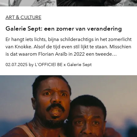
ART & CULTURE
Galerie Sept: een zomer van verandering
Er hangt iets lichts, bijna schilderachtigs in het zomerlicht
van Knokke. Alsof de tijd even stil lijkt te staan. Misschien
is dat waarom Florian Araïb in 2022 een tweede
vestiging van Galerie Sept opende in deze badplaats die
02.07.2025 by L'OFFICIEl BE x Galerie Sept
hij goed kent en hem nauw aan het hart draagt.