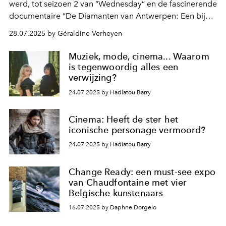
werd, tot seizoen 2 van “Wednesday” en de fascinerende
documentaire “De Diamanten van Antwerpen: Een bijna
perfecte kraak” – dit staat er op je streamingagenda in
28.07.2025 by Géraldine Verheyen
augustus 2025.
Muziek, mode, cinema... Waarom
is tegenwoordig alles een
verwijzing?
24.07.2025 by Hadiatou Barry
Cinema: Heeft de ster het
iconische personage vermoord?
24.07.2025 by Hadiatou Barry
Change Ready: een must-see expo
van Chaudfontaine met vier
Belgische kunstenaars
16.07.2025 by Daphne Dorgelo