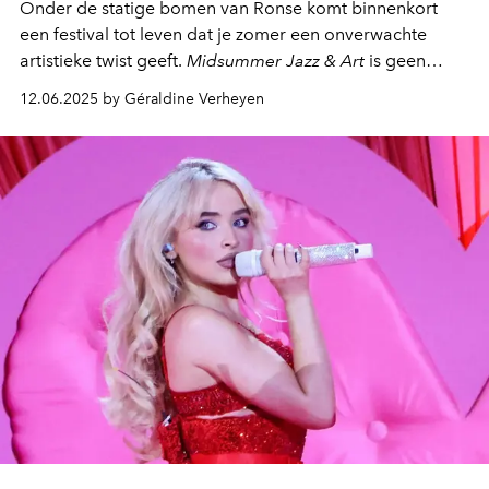
Onder de statige bomen van Ronse komt binnenkort
een festival tot leven dat je zomer een onverwachte
artistieke twist geeft.
Midsummer Jazz & Art
is geen
gewoon evenement, maar een chique, intiem en
12.06.2025 by Géraldine Verheyen
zonovergoten intermezzo waar grote namen uit de jazz
samenkomen met beeldend kunstenaars in een setting
die even tijdloos als betoverend is.