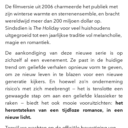
De filmversie uit 2006 charmeerde het publiek met
zijn winterse warmte en sterrenensemble, en bracht
wereldwijd meer dan 200 miljoen dollar op.
Sindsdien is
The Holiday
voor veel huishoudens
uitgegroeid tot een jaarlijkse traditie vol melancholie,
magie en romantiek.
De aankondiging van deze nieuwe serie is op
zichzelf al een evenement. Ze past in de huidige
trend om geliefde verhalen opnieuw vorm te geven,
om ze nieuw leven in te blazen voor een nieuwe
generatie kijkers. En hoewel zo'n onderneming
risico’s met zich meebrengt — het is tenslotte een
gewaagde stap om aan een geliefde klassieker te
raken — biedt het ook mooie vooruitzichten:
het
herontsteken van een tijdloze romance, in een
nieuw licht.
Terwijl we wachten op de officiële bevestiging van