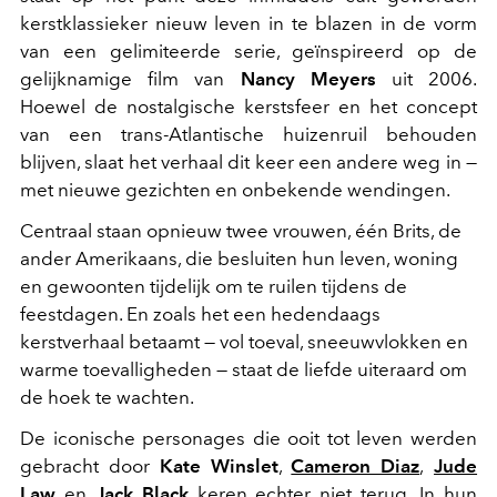
kerstklassieker nieuw leven in te blazen in de vorm
van een gelimiteerde serie, geïnspireerd op de
gelijknamige film van
Nancy Meyers
uit 2006.
Hoewel de nostalgische kerstsfeer en het concept
van een trans-Atlantische huizenruil behouden
blijven, slaat het verhaal dit keer een andere weg in —
met nieuwe gezichten en onbekende wendingen.
Centraal staan opnieuw twee vrouwen, één Brits, de
ander Amerikaans, die besluiten hun leven, woning
en gewoonten tijdelijk om te ruilen tijdens de
feestdagen. En zoals het een hedendaags
kerstverhaal betaamt — vol toeval, sneeuwvlokken en
warme toevalligheden — staat de liefde uiteraard om
de hoek te wachten.
De iconische personages die ooit tot leven werden
gebracht door
Kate Winslet
,
Cameron Diaz
,
Jude
Law
en
Jack Black
keren echter niet terug. In hun