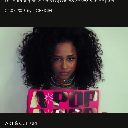
restaurant geïnspireerd op de
dolce vita
van de jaren
zestig, een Japanse hotspot die na zonsondergang
22.07.2026 by L'OFFICIEL
verandert in een bruisende ontmoetingsplek en de
legendarische Parijse club Raspoutine die eindelijk
neerstrijkt in Saint-Tropez. Dit zijn de nieuwe adressen
die deze zomer de toon zetten, van lange lunches tot
zwoele nachten.
ART & CULTURE