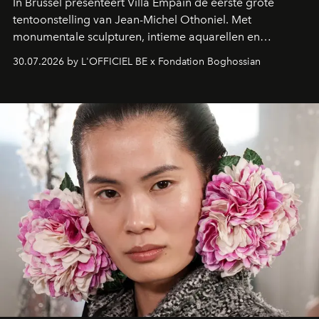
In Brussel presenteert Villa Empain de eerste grote
tentoonstelling van Jean-Michel Othoniel. Met
monumentale sculpturen, intieme aquarellen en
fonkelend Murano-glas creëert de Franse kunstenaar
30.07.2026 by L'OFFICIEL BE x Fondation Boghossian
een emotionele reis waarin elk werk de herinnering
oproept aan een ontmoeting, een bestemming of een
moment van verwondering.