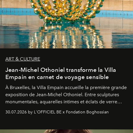
ART & CULTURE
Jean-Michel Othoniel transforme la Villa
Empain en carnet de voyage sensible
À Bruxelles, la Villa Empain accueille la première grande
exposition de Jean-Michel Othoniel. Entre sculptures
monumentales, aquarelles intimes et éclats de verre
soufflé, l’artiste français compose un itinéraire
30.07.2026 by L'OFFICIEL BE x Fondation Boghossian
émotionnel où chaque œuvre devient le souvenir
lumineux d’un voyage, d’une rencontre ou d’un
émerveillement.