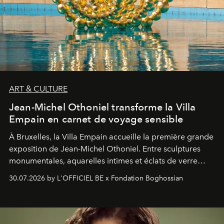
ART & CULTURE
Jean-Michel Othoniel transforme la Villa
Empain en carnet de voyage sensible
À Bruxelles, la Villa Empain accueille la première grande
exposition de Jean-Michel Othoniel. Entre sculptures
monumentales, aquarelles intimes et éclats de verre
soufflé, l’artiste français compose un itinéraire
30.07.2026 by L'OFFICIEL BE x Fondation Boghossian
émotionnel où chaque œuvre devient le souvenir
lumineux d’un voyage, d’une rencontre ou d’un
émerveillement.