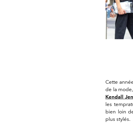
Cette année
de la mode
K
endall Je
les temprat
bien loin d
plus stylés.