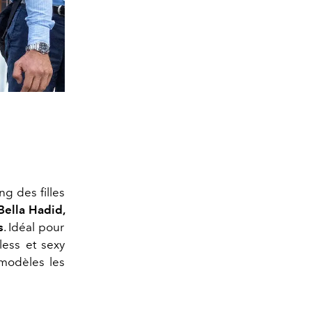
g des filles
Bella Hadid,
s
. Idéal pour
less et sexy
 modèles les