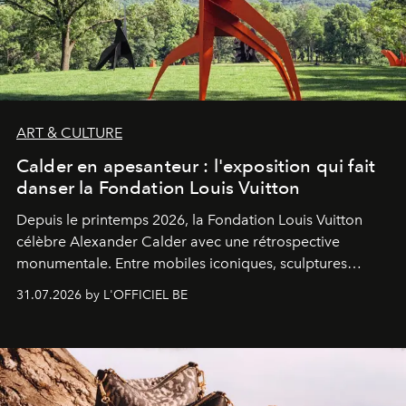
ART & CULTURE
Calder en apesanteur : l'exposition qui fait
danser la Fondation Louis Vuitton
Depuis le printemps 2026, la Fondation Louis Vuitton
célèbre Alexander Calder avec une rétrospective
monumentale. Entre mobiles iconiques, sculptures
monumentales et poésie du mouvement, l'artiste
31.07.2026 by L'OFFICIEL BE
américain investit les espaces imaginés par Frank Gehry
dans une exposition qui redonne toute sa légèreté à la
sculpture.