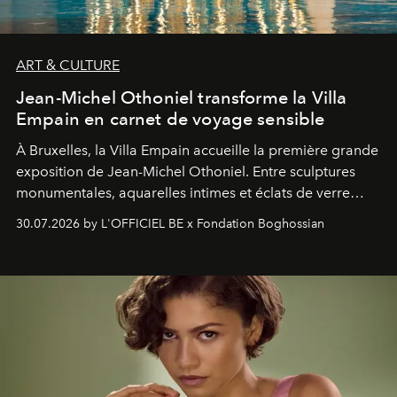
ART & CULTURE
Jean-Michel Othoniel transforme la Villa
Empain en carnet de voyage sensible
À Bruxelles, la Villa Empain accueille la première grande
exposition de Jean-Michel Othoniel. Entre sculptures
monumentales, aquarelles intimes et éclats de verre
soufflé, l’artiste français compose un itinéraire
30.07.2026 by L'OFFICIEL BE x Fondation Boghossian
émotionnel où chaque œuvre devient le souvenir
lumineux d’un voyage, d’une rencontre ou d’un
émerveillement.