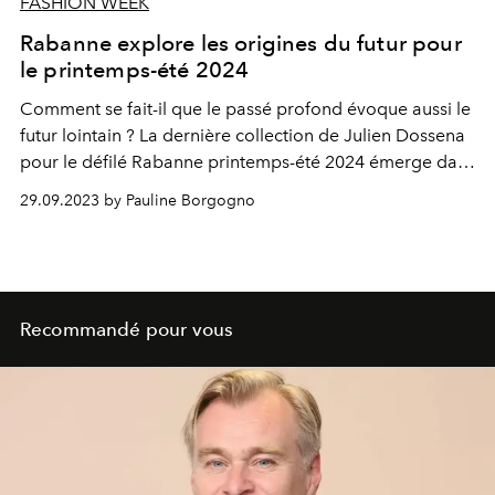
FASHION WEEK
Rabanne explore les origines du futur pour
le printemps-été 2024
Comment se fait-il que le passé profond évoque aussi le
futur lointain ? La dernière collection de Julien Dossena
pour le défilé Rabanne printemps-été 2024 émerge dans
le domaine du mirage, où les mythes et les artefacts qui
29.09.2023 by Pauline Borgogno
perdurent se heurtent aux histoires rêvées, où la réalité
se confond avec l'illusoire.
Recommandé pour vous