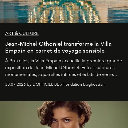
ART & CULTURE
Jean-Michel Othoniel transforme la Villa
Empain en carnet de voyage sensible
À Bruxelles, la Villa Empain accueille la première grande
exposition de Jean-Michel Othoniel. Entre sculptures
monumentales, aquarelles intimes et éclats de verre
soufflé, l’artiste français compose un itinéraire
30.07.2026 by L'OFFICIEL BE x Fondation Boghossian
émotionnel où chaque œuvre devient le souvenir
lumineux d’un voyage, d’une rencontre ou d’un
émerveillement.