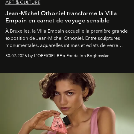
ART & CULTURE
Jean-Michel Othoniel transforme la Villa
Empain en carnet de voyage sensible
À Bruxelles, la Villa Empain accueille la première grande
exposition de Jean-Michel Othoniel. Entre sculptures
monumentales, aquarelles intimes et éclats de verre
soufflé, l’artiste français compose un itinéraire
30.07.2026 by L'OFFICIEL BE x Fondation Boghossian
émotionnel où chaque œuvre devient le souvenir
lumineux d’un voyage, d’une rencontre ou d’un
émerveillement.