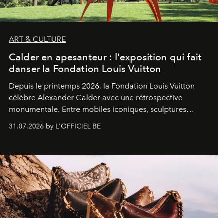
ART & CULTURE
Calder en apesanteur : l'exposition qui fait
danser la Fondation Louis Vuitton
Depuis le printemps 2026, la Fondation Louis Vuitton
célèbre Alexander Calder avec une rétrospective
monumentale. Entre mobiles iconiques, sculptures
monumentales et poésie du mouvement, l'artiste
31.07.2026 by L'OFFICIEL BE
américain investit les espaces imaginés par Frank Gehry
dans une exposition qui redonne toute sa légèreté à la
sculpture.