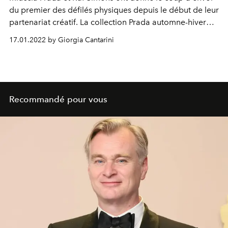
du premier des défilés physiques depuis le début de leur
partenariat créatif. La collection Prada automne-hiver
2022-2023 a été dévoilée au public au sein de la
17.01.2022 by Giorgia Cantarini
Fondation Prada dans un tonnerre d'applaudissements,
et deux invités exceptionnels ont capté l'attention des
personnes présentes : les acteurs Kyle MacLachlan et
Jeff Goldblum, qui ont respectivement ouvert et clôturé
le show et ont été rejoints par les jeunes Asa Butterfield
Recommandé pour vous
et Ashton Sanders.