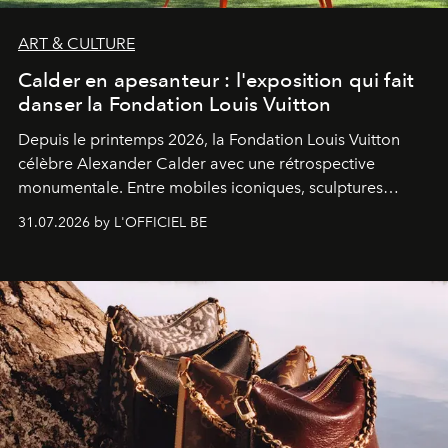
ART & CULTURE
Calder en apesanteur : l'exposition qui fait
danser la Fondation Louis Vuitton
Depuis le printemps 2026, la Fondation Louis Vuitton
célèbre Alexander Calder avec une rétrospective
monumentale. Entre mobiles iconiques, sculptures
monumentales et poésie du mouvement, l'artiste
31.07.2026 by L'OFFICIEL BE
américain investit les espaces imaginés par Frank Gehry
dans une exposition qui redonne toute sa légèreté à la
sculpture.