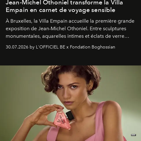
Jean-Michel Othoniel transforme la Villa
Empain en carnet de voyage sensible
À Bruxelles, la Villa Empain accueille la première grande
exposition de Jean-Michel Othoniel. Entre sculptures
monumentales, aquarelles intimes et éclats de verre
soufflé, l’artiste français compose un itinéraire
30.07.2026 by L'OFFICIEL BE x Fondation Boghossian
émotionnel où chaque œuvre devient le souvenir
lumineux d’un voyage, d’une rencontre ou d’un
émerveillement.