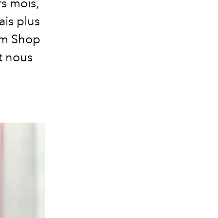
rs mois,
ais plus
om Shop
t nous