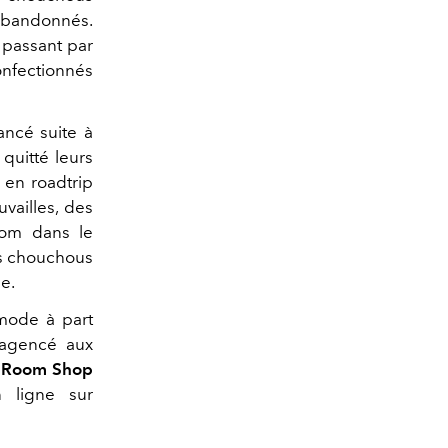
 abandonnés.
 passant par
nfectionnés
ancé suite à
quitté leurs
 en roadtrip
vailles, des
oom dans le
es chouchous
e.
 mode à part
e agencé aux
e
Room Shop
 ligne sur