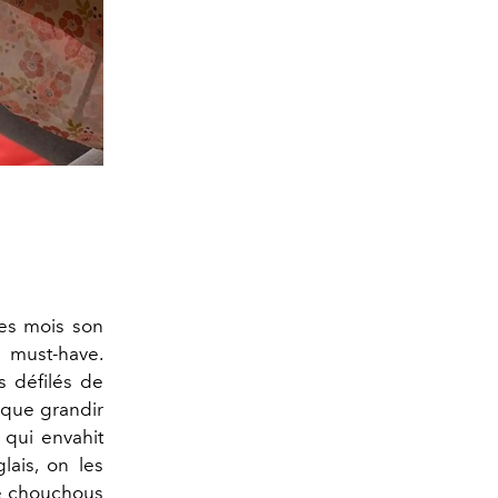
ues mois son
 must-have.
s défilés de
 que grandir
qui envahit
ais, on les
de chouchous