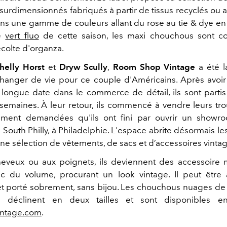
 surdimensionnés fabriqués à partir de tissus recyclés ou
ns une gamme de couleurs allant du rose au tie & dye en
ce
vert fluo
de cette saison, les maxi chouchous sont co
écolte d'organza.
helly Horst
et
Dryw Scully
,
Room Shop Vintage
a été l
changer de vie pour ce couple d'Américains. Après avoir 
longue date dans le commerce de détail, ils sont partis
 semaines. À leur retour, ils commencé à vendre leurs trou
lement demandées qu'ils ont fini par ouvrir un showr
 South Philly, à Philadelphie. L'espace abrite désormais l
ne sélection de vêtements, de sacs et d’accessoires vintag
eveux ou aux poignets, ils deviennent des accessoire
ec du volume, procurant un look vintage. Il peut êtr
t porté sobrement, sans bijou. Les chouchous nuages ​​d
déclinent en deux tailles et sont disponibles en
ntage.com
.