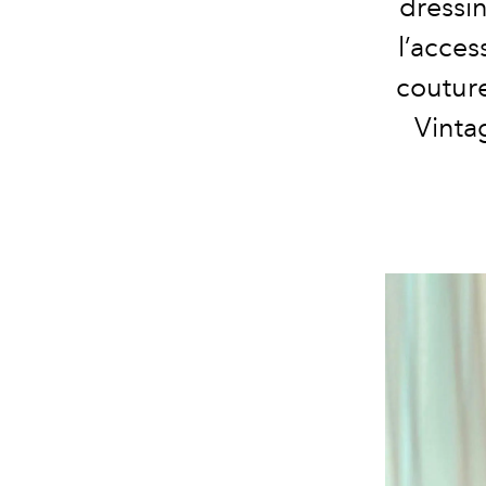
dressin
l’acces
coutur
Vinta