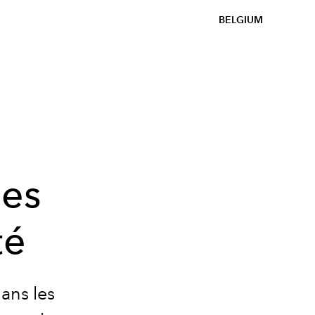
BELGIUM
les
té
ans les