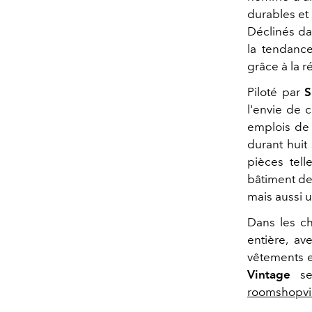
durables et
Déclinés da
la tendan
grâce à la r
Piloté par
S
l'envie de 
emplois de 
durant huit
pièces tel
bâtiment de
mais aussi u
Dans les ch
entière, av
vêtements e
Vintage
se 
roomshopvi