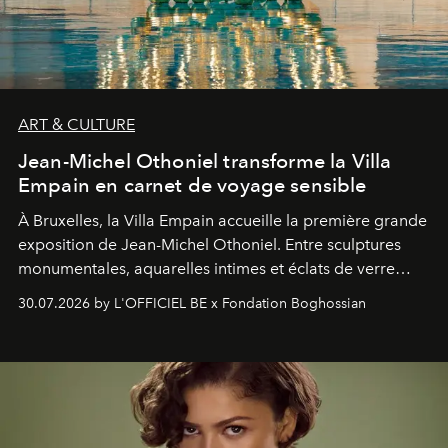
ART & CULTURE
Jean-Michel Othoniel transforme la Villa
Empain en carnet de voyage sensible
À Bruxelles, la Villa Empain accueille la première grande
exposition de Jean-Michel Othoniel. Entre sculptures
monumentales, aquarelles intimes et éclats de verre
soufflé, l’artiste français compose un itinéraire
30.07.2026 by L'OFFICIEL BE x Fondation Boghossian
émotionnel où chaque œuvre devient le souvenir
lumineux d’un voyage, d’une rencontre ou d’un
émerveillement.