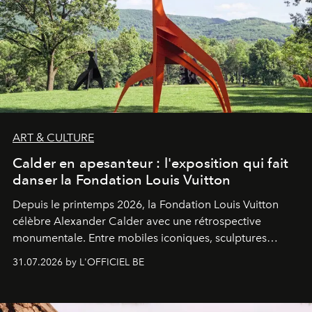
ART & CULTURE
Calder en apesanteur : l'exposition qui fait
danser la Fondation Louis Vuitton
Depuis le printemps 2026, la Fondation Louis Vuitton
célèbre Alexander Calder avec une rétrospective
monumentale. Entre mobiles iconiques, sculptures
monumentales et poésie du mouvement, l'artiste
31.07.2026 by L'OFFICIEL BE
américain investit les espaces imaginés par Frank Gehry
dans une exposition qui redonne toute sa légèreté à la
sculpture.