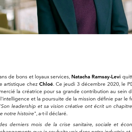
 ans de bons et loyaux services,
Natacha Ramsay-Levi
quit
ce artistique chez
Chloé
. Ce jeudi 3 décembre 2020, le 
emercié la créatrice pour sa grande contribution au sein d
l'intelligence et la poursuite de la mission définie par le
"
Son leadership et sa vision créative ont écrit un chapitr
de notre histoire
", a-t-il déclaré.
es derniers mois de la crise sanitaire, sociale et écon
 changements que je souhaite voir dans notre industrie et