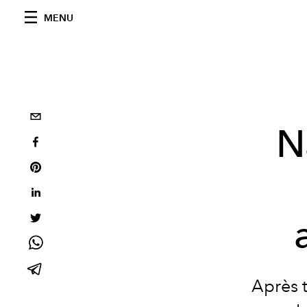
MENU
N
Après t