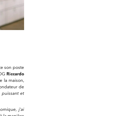
te son poste
PDG
Riccardo
e la maison,
 fondateur de
e puissant et
omique, j'ai
 à la manière