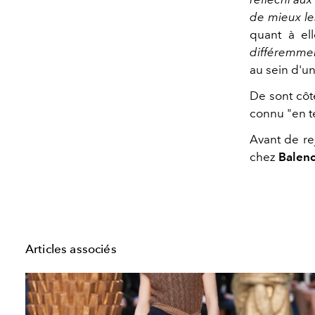
de mieux les
quant à ell
différemmen
au sein d'un
De sont côt
connu "en t
Avant de re
chez
Balen
Articles associés