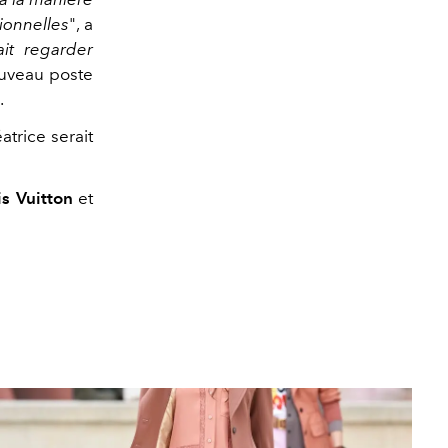
tionnelles
", a
ait regarder
uveau poste
.
trice serait
is Vuitton
et