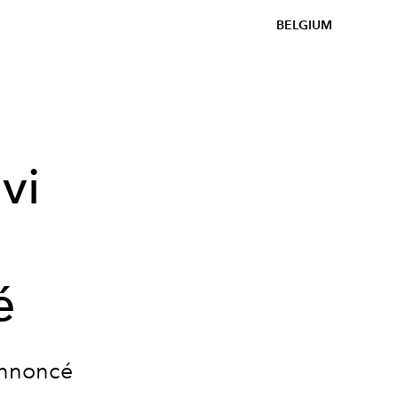
BELGIUM
vi
n
é
 annoncé