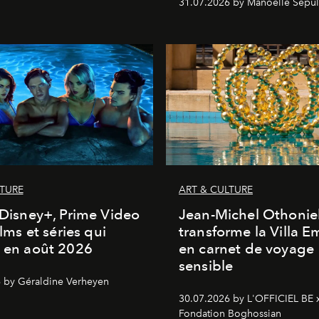
31.07.2026 by Manoëlle Sepul
LTURE
ART & CULTURE
, Disney+, Prime Video
Jean-Michel Othonie
films et séries qui
transforme la Villa 
t en août 2026
en carnet de voyage
sensible
 by Géraldine Verheyen
30.07.2026 by L'OFFICIEL BE 
Fondation Boghossian