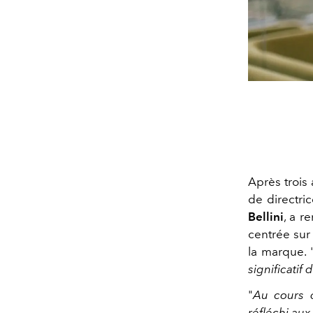
Après trois
de directri
Bellini
, a r
centrée sur 
la marque. 
significatif 
"
Au cours d
réfléchi aux