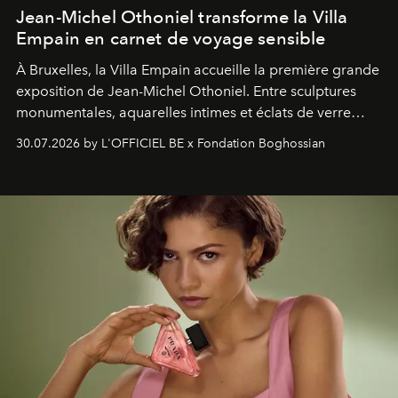
Jean-Michel Othoniel transforme la Villa
Empain en carnet de voyage sensible
À Bruxelles, la Villa Empain accueille la première grande
exposition de Jean-Michel Othoniel. Entre sculptures
monumentales, aquarelles intimes et éclats de verre
soufflé, l’artiste français compose un itinéraire
30.07.2026 by L'OFFICIEL BE x Fondation Boghossian
émotionnel où chaque œuvre devient le souvenir
lumineux d’un voyage, d’une rencontre ou d’un
émerveillement.