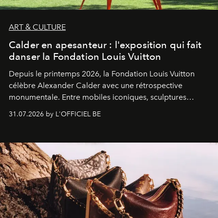
ART & CULTURE
Calder en apesanteur : l'exposition qui fait
danser la Fondation Louis Vuitton
Depuis le printemps 2026, la Fondation Louis Vuitton
célèbre Alexander Calder avec une rétrospective
monumentale. Entre mobiles iconiques, sculptures
monumentales et poésie du mouvement, l'artiste
31.07.2026 by L'OFFICIEL BE
américain investit les espaces imaginés par Frank Gehry
dans une exposition qui redonne toute sa légèreté à la
sculpture.