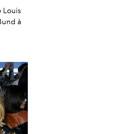
é Louis
Bund à