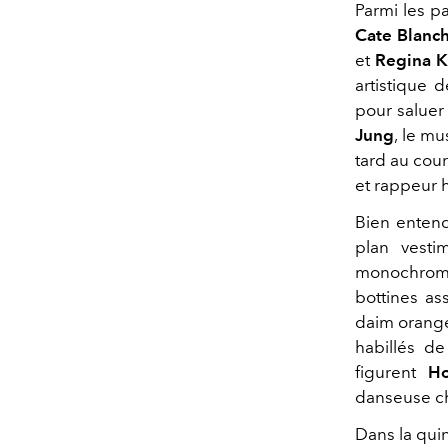
Parmi les p
Cate Blanch
et
Regina K
artistique 
pour saluer
Jung
, le mu
tard au cou
et rappeur
Bien entendu
plan vestim
monochrome
bottines ass
daim orange 
habillés de
figurent
H
danseuse c
Dans la qu