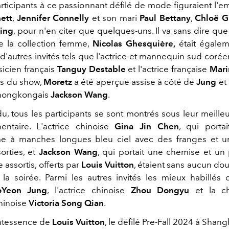
articipants à ce passionnant défilé de mode figuraient l'
ett
,
Jennifer Connelly
et son mari
Paul Bettany
,
Chloë G
ing
, pour n'en citer que quelques-uns. Il va sans dire que
de la collection femme,
Nicolas Ghesquière,
était égalem
 d'autres invités tels que l'actrice et mannequin sud-coré
sicien français
Tanguy Destable
et l'actrice française
Mari
rs du show,
Moretz
a été aperçue assise à côté de
Jung
et
 hongkongais
Jackson Wang
.
, tous les participants se sont montrés sous leur meilleu
entaire. L'actrice chinoise
Gina Jin Chen
, qui porta
 à manches longues bleu ciel avec des franges et u
orties, et
Jackson Wang
, qui portait une chemise et un
assortis, offerts par
Louis Vuitton
, étaient sans aucun do
 la soirée. Parmi les autres invités les mieux habillés 
oYeon Jung
, l'actrice chinoise
Zhou Dongyu
et la ch
hinoise
Victoria Song Qian
.
intessence de
Louis Vuitton
, le défilé Pre-Fall 2024 à Shang