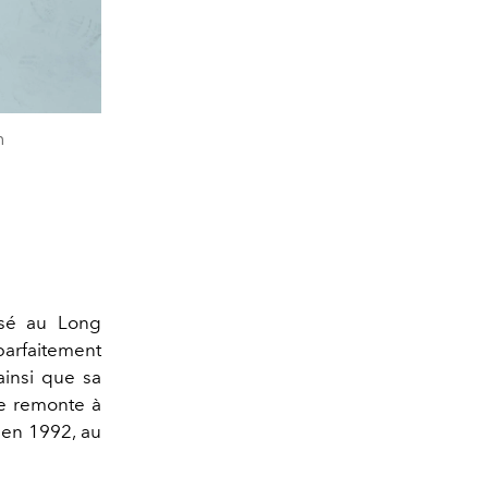
n
isé au Long
arfaitement
ainsi que sa
e remonte à
 en 1992, au