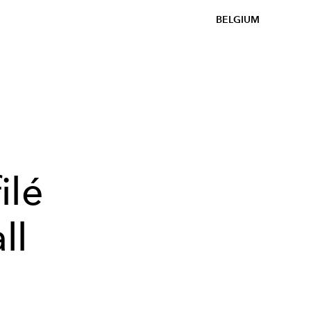
BELGIUM
ilé
ll