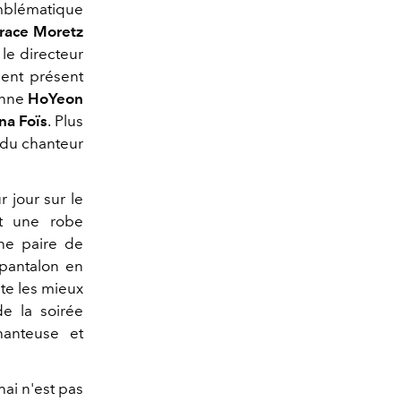
emblématique
race Moretz
 le directeur
ent présent
enne
HoYeon
na Foïs
. Plus
 du chanteur
r jour sur le
it une robe
ne paire de
 pantalon en
ute les mieux
de la soirée
anteuse et
hai n'est pas