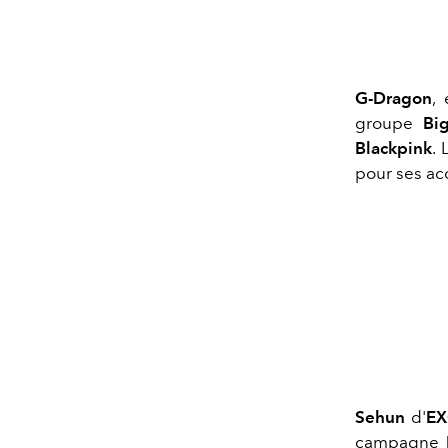
G-Dragon
,
groupe
Bi
Blackpink
.
pour ses ac
Sehun
d'
E
campagne