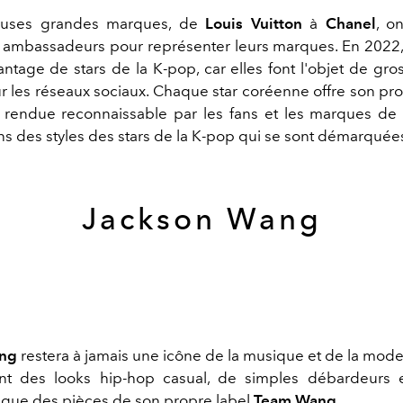
uses grandes marques, de
Louis Vuitton
à
Chanel
, o
s ambassadeurs pour représenter leurs marques. En 2022, 
ntage de stars de la K-pop, car elles font l'objet de gros
r les réseaux sociaux. Chaque star coréenne offre son pr
'a rendue reconnaissable par les fans et les marques de
s des styles des stars de la K-pop qui se sont démarquée
Jackson Wang
ang
restera à jamais une icône de la musique et de la mode
t des looks hip-hop casual, de simples débardeurs 
si que des pièces de son propre label
Team Wang
.