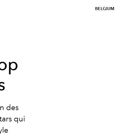
BELGIUM
Pop
s
un des
tars qui
yle