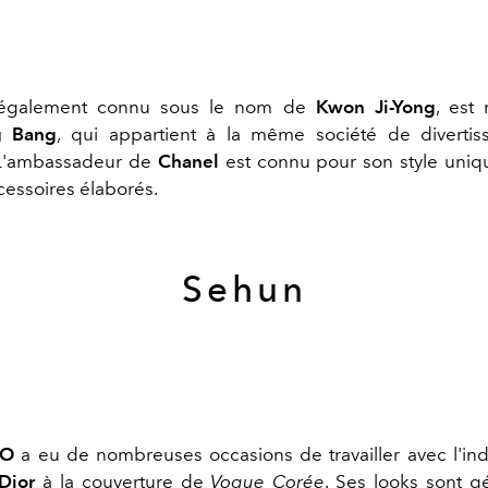
 également connu sous le nom de
Kwon Ji-Yong
, est
g Bang
, qui appartient à la même société de diverti
 L'ambassadeur de
Chanel
est connu pour son style uniq
cessoires élaborés.
Sehun
XO
a eu de nombreuses occasions de travailler avec l'indu
Dior
à la couverture de
Vogue Corée
. Ses looks sont 