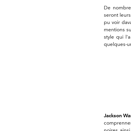
De nombre
seront leur
pu voir dava
mentions su
style qui l
quelques-un
Jackson W
comprennen
noires, ain