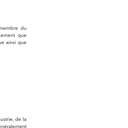
 membre du
ssement que
ue ainsi que
strie, de la
généralement