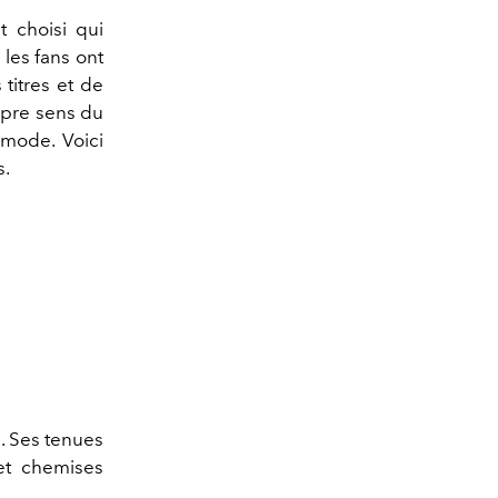
nt choisi qui
les fans ont
 titres et de
opre sens du
 mode. Voici
s.
. Ses tenues
et chemises