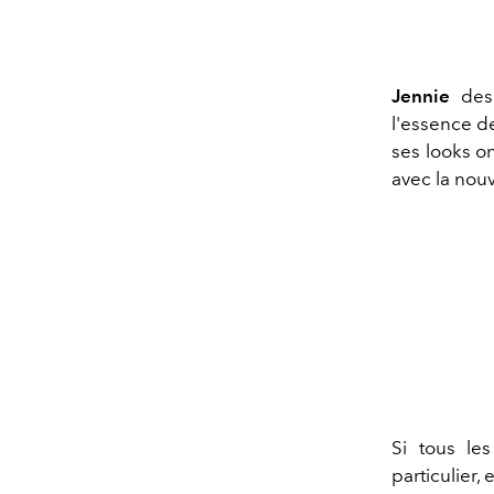
Jennie
de
l'essence de
ses looks o
avec la nouv
Si tous l
particulier