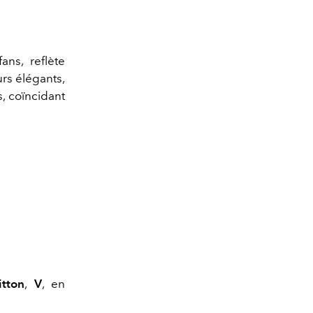
ns, reflète
urs élégants,
, coïncidant
itton
,
V
, en