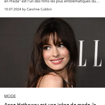
en Prada" est l'un des films les plus emblématiques du
XXIe siècle, en partie grâce à sa fabuleuse garde-robe et
10.07.2024 by Caroline Cubbin
à ses choix vestimentaires.
MODE
Anne Hathaway est une icône de mode, la