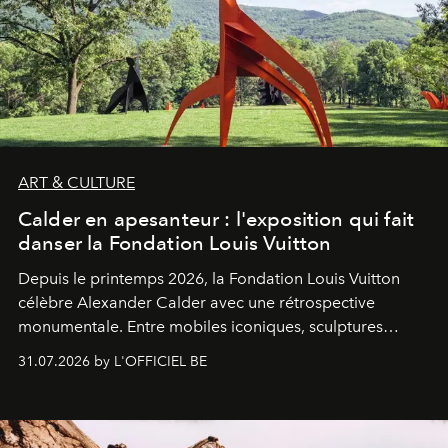
ART & CULTURE
Calder en apesanteur : l'exposition qui fait
danser la Fondation Louis Vuitton
Depuis le printemps 2026, la Fondation Louis Vuitton
célèbre Alexander Calder avec une rétrospective
monumentale. Entre mobiles iconiques, sculptures
monumentales et poésie du mouvement, l'artiste
31.07.2026 by L'OFFICIEL BE
américain investit les espaces imaginés par Frank Gehry
dans une exposition qui redonne toute sa légèreté à la
sculpture.