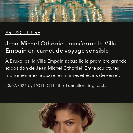
ART & CULTURE
Jean-Michel Othoniel transforme la Villa
Empain en carnet de voyage sensible
À Bruxelles, la Villa Empain accueille la première grande
exposition de Jean-Michel Othoniel. Entre sculptures
monumentales, aquarelles intimes et éclats de verre
soufflé, l’artiste français compose un itinéraire
30.07.2026 by L'OFFICIEL BE x Fondation Boghossian
émotionnel où chaque œuvre devient le souvenir
lumineux d’un voyage, d’une rencontre ou d’un
émerveillement.