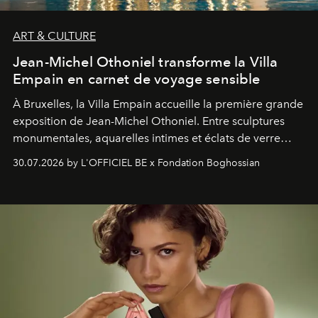
ART & CULTURE
Jean-Michel Othoniel transforme la Villa
Empain en carnet de voyage sensible
À Bruxelles, la Villa Empain accueille la première grande
exposition de Jean-Michel Othoniel. Entre sculptures
monumentales, aquarelles intimes et éclats de verre
soufflé, l’artiste français compose un itinéraire
30.07.2026 by L'OFFICIEL BE x Fondation Boghossian
émotionnel où chaque œuvre devient le souvenir
lumineux d’un voyage, d’une rencontre ou d’un
émerveillement.