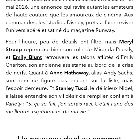
mai 2026
,
une annonce qui ravira autant les amateurs
de haute couture que les amoureux de cinéma. Aux
commandes, les studios Disney, prêts à faire revivre
l’univers acéré et satiné du magazine
Runway
.
Pour l’heure, peu de détails ont filtré, mais
Meryl
Streep
reprendra bien son rôle de Miranda Priestly
,
et
Emily Blunt
retrouvera les talons affûtés d’Emily
Charlton
, son ancienne assistante au bord de la crise
de nerfs. Quant à
Anne Hathaway
, alias Andy Sachs,
son nom ne figure pas encore sur la liste, mais
l’espoir demeure. Et
Stanley Tucci
, le délicieux Nigel,
a laissé entendre son vif désir de rempiler, confiant à
Variety
: "
Si ça se fait, j’en serais ravi. C’était l’une des
meilleures expériences de ma vie.
"
Un nouveau duel au sommet