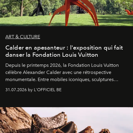
ART & CULTURE
Calder en apesanteur : l'exposition qui fait
danser la Fondation Louis Vuitton
Depuis le printemps 2026, la Fondation Louis Vuitton
célèbre Alexander Calder avec une rétrospective
monumentale. Entre mobiles iconiques, sculptures
monumentales et poésie du mouvement, l'artiste
31.07.2026 by L'OFFICIEL BE
américain investit les espaces imaginés par Frank Gehry
dans une exposition qui redonne toute sa légèreté à la
sculpture.