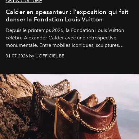
ART & CULTURE
Calder en apesanteur : l'exposition qui fait
danser la Fondation Louis Vuitton
Depuis le printemps 2026, la Fondation Louis Vuitton
célèbre Alexander Calder avec une rétrospective
monumentale. Entre mobiles iconiques, sculptures
monumentales et poésie du mouvement, l'artiste
31.07.2026 by L'OFFICIEL BE
américain investit les espaces imaginés par Frank Gehry
dans une exposition qui redonne toute sa légèreté à la
sculpture.