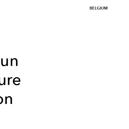
BELGIUM
 un
ure
on