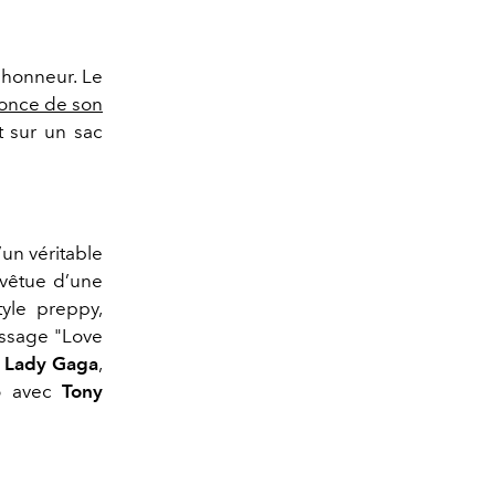
’honneur. Le
nonce de son
t sur un sac
d’un véritable
 vêtue d’une
yle preppy,
ssage "Love
r
Lady Gaga
,
io avec
Tony