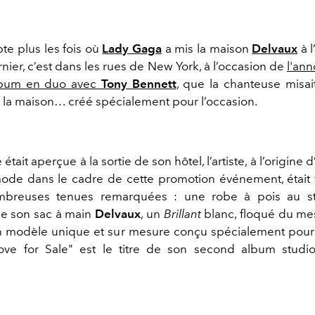
e plus les fois où
Lady Gaga
a mis la maison
Delvaux
à l
ernier, c’est dans les rues de New York, à l’occasion de
l'an
lbum en duo avec
Tony Bennett
, que la chanteuse misai
 la maison… créé spécialement pour l’occasion.
 était aperçue à la sortie de son hôtel, l’artiste, à l’origine 
de dans le cadre de cette promotion événement, était
breuses tenues remarquées : une robe à pois au st
e son sac à main
Delvaux
, un
Brillant
blanc, floqué du me
Un modèle unique et sur mesure conçu spécialement pou
ove for Sale" est le titre de son second album stud