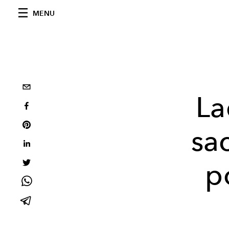
MENU
La
sa
p