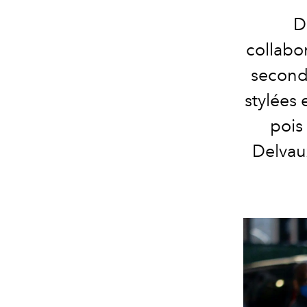
D
collabo
second
stylées
pois
Delvau