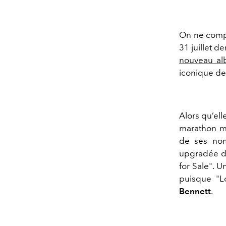
On ne compt
31 juillet d
nouveau a
iconique de
Alors qu’elle
marathon mo
de ses nom
upgradée d
for Sale". 
puisque "L
Bennett
.