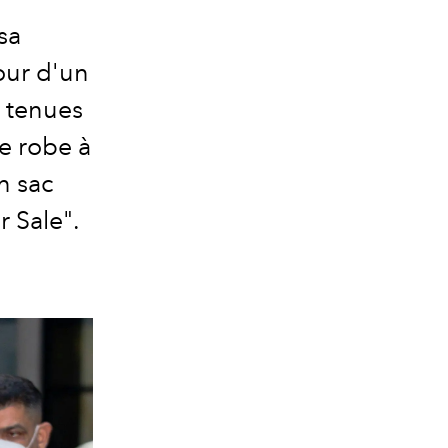
sa
our d'un
 tenues
e robe à
n sac
 Sale".