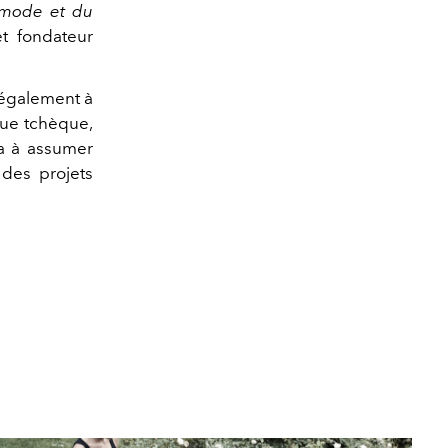
 mode et du
t fondateur
 également à
ue tchèque,
a à assumer
r des projets