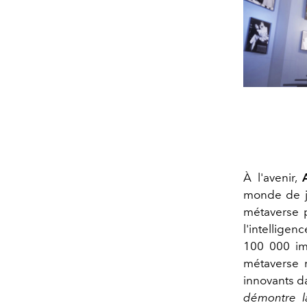
À l'avenir,
monde de je
métaverse p
l'intellige
100 000 ima
métaverse 
innovants d
démontre l