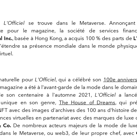
de
L'Officiel
se trouve dans le Metaverse. Annonçant
te pour le magazine, la société de services finan
l Inc.
, basée à Hong Kong, a acquis 100 % des parts de
L
d'étendre sa présence mondiale dans le monde physiqu
rtuel.
naturelle pour
L'Officiel
, qui a célébré son
100e annivers
 magazine a été à l'avant-garde de la mode dans le domain
de son centenaire à l'automne 2021,
L'Officiel
a lanc
 unique en son genre,
The House of Dreams
, qui pr
NFT avec des images d'archives des 100 ans d'histoire d
nces virtuelles en partenariat avec des marques de lu
& Co.
De nombreux acteurs majeurs de la mode de luxe
dans le Metaverse, ou web3, de leur propre chef, avec