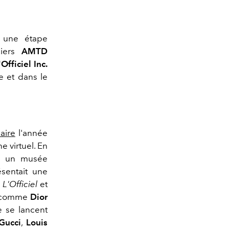
 une étape
ciers
AMTD
'Officiel Inc.
e et dans le
aire
l'année
e virtuel. En
é un musée
ésentait une
e
L'Officiel
et
xe comme
Dior
 se lancent
Gucci
,
Louis