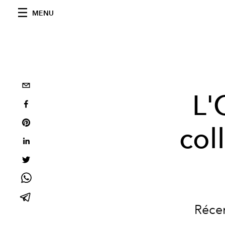
MENU
L'
col
Récem