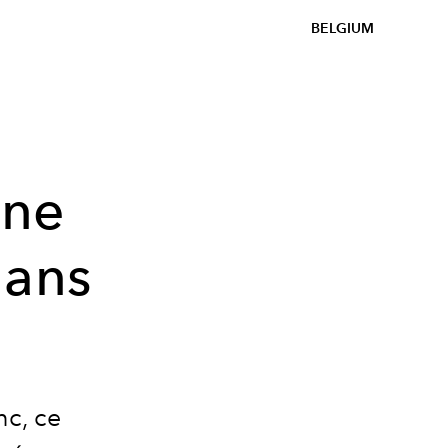
BELGIUM
une
dans
nc, ce