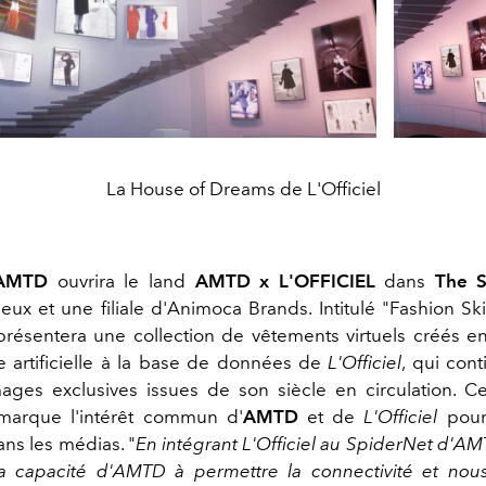
La House of Dreams de L'Officiel
AMTD
ouvrira le land
AMTD x L'OFFICIEL
dans
The 
ux et une filiale d'Animoca Brands. Intitulé "Fashion Skin
résentera une collection de vêtements virtuels créés e
nce artificielle à la base de données de
L'Officiel
, qui cont
ges exclusives issues de son siècle en circulation. Cett
marque l'intérêt commun d'
AMTD
et de
L'Officiel
pour 
ans les médias. "
En intégrant L'Officiel au SpiderNet d'AMT
a capacité d'AMTD à permettre la connectivité et nous