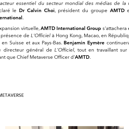
cteur essentiel du secteur mondial des médias de la
claré le
Dr Calvin Choi
, président du groupe
AMTD
e
rnational
.
xpansion virtuelle,
AMTD International Group
s'attachera
a présence de
L'Officiel
à Hong Kong, Macao, en Républiq
 en Suisse et aux Pays-Bas.
Benjamin Eymère
continuer
e directeur général de
L'Officiel
, tout en travaillant su
tant que Chief Metaverse Officer d'
AMTD
.
METAVERSE