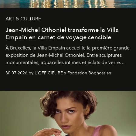
ART & CULTURE
Jean-Michel Othoniel transforme la Villa
Empain en carnet de voyage sensible
À Bruxelles, la Villa Empain accueille la première grande
exposition de Jean-Michel Othoniel. Entre sculptures
monumentales, aquarelles intimes et éclats de verre
soufflé, l’artiste français compose un itinéraire
30.07.2026 by L'OFFICIEL BE x Fondation Boghossian
émotionnel où chaque œuvre devient le souvenir
lumineux d’un voyage, d’une rencontre ou d’un
émerveillement.