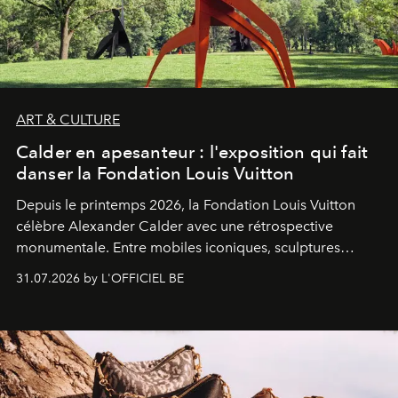
ART & CULTURE
Calder en apesanteur : l'exposition qui fait
danser la Fondation Louis Vuitton
Depuis le printemps 2026, la Fondation Louis Vuitton
célèbre Alexander Calder avec une rétrospective
monumentale. Entre mobiles iconiques, sculptures
monumentales et poésie du mouvement, l'artiste
31.07.2026 by L'OFFICIEL BE
américain investit les espaces imaginés par Frank Gehry
dans une exposition qui redonne toute sa légèreté à la
sculpture.